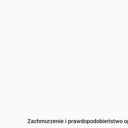
Czas
00:00
01:00
02:00
03:00
04:
Temperatura
(°C)
26
25
25
24
24
Opady
(mm/godz.)
0
0
0
0
0
Zachmurzenie i prawdopodobieństwo 