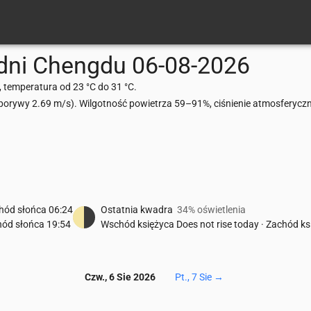
dni
Chengdu
06-08-2026
temperatura od 23 °C do 31 °C.
rywy 2.69 m/s). Wilgotność powietrza 59–91%, ciśnienie atmosferycz
hód słońca
06:24
Ostatnia kwadra
34% oświetlenia
hód słońca
19:54
Wschód księżyca
Does not rise today
·
Zachód ks
Czw., 6 Sie 2026
Pt., 7 Sie
→