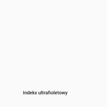
Czas
00:00
01:00
02:00
03:00
04:
Ciśnienie
(mm Hg)
754
754
753
753
753
Indeks ultrafioletowy