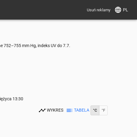
PL
Usuń reklamy
ne 752–755 mm Hg, indeks UV do 7.7.
iężyca
13:30
WYKRES
TABELA
°C
°F