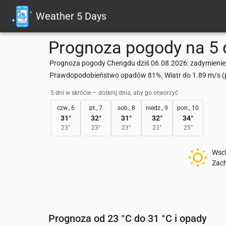
Weather 5 Days
Prognoza pogody na 5 
Prognoza pogody Chengdu dziś 06.08.2026: zadymienie, 
Prawdopodobieństwo opadów 81%. Wiatr do 1.89 m/s (po
5 dni w skrócie — dotknij dnia, aby go otworzyć
czw., 6
pt., 7
sob., 8
niedz., 9
pon., 10
31
°
32
°
31
°
32
°
34
°
23
°
23
°
23
°
23
°
25
°
Wsc
Zac
Prognoza od 23 °C do 31 °C i opady