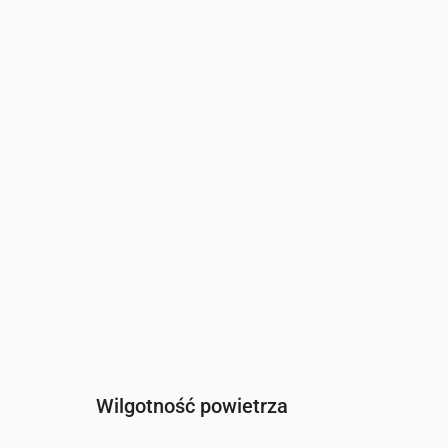
Czas
00:00
01:00
02:00
Wiatr
(m/s)
0.89
1.11
1.19
Porywy wiatru
(m/s)
1.89
2.28
2.47
Kierunek wiatru
(°)
W 266°
WSW 253°
WSW 257
Wilgotność powietrza