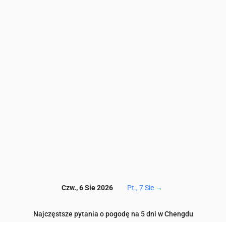
7
109.4
94.3
84.8
80.1
68.5
61.7
59.3
56.7
56.6
53.4
6
117.3
101
90.6
85.4
76.6
69.8
67.5
65
64.3
60.3
11
14
21
38
71
115
158
200
241
272
4
102.9
90.8
77.2
63.7
49.7
35.8
24.5
17
12.1
9.3
9.6
8.7
7.5
6.9
7.2
8.1
8.6
8.4
7.9
7.5
682
597
608
621
605
593
587
586
592
617
Czw., 6 Sie 2026
Pt., 7 Sie
→
Najczęstsze pytania o pogodę na 5 dni w Chengdu