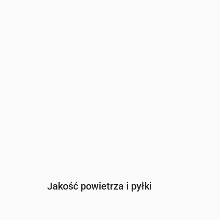
Czas
00:00
01:00
02:00
03:00
04:00
05:00
Indeks UV
0
0
0
0
0
0
Jakość powietrza i pyłki
Czas
00:00
01:00
02:00
03:00
04:0