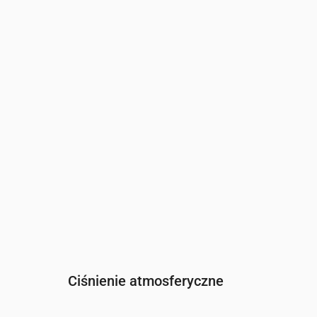
Czas
00:00
01:00
02:00
03:00
04:00
0
Wilgotność
(%)
85
85
86
87
87
8
Ciśnienie atmosferyczne