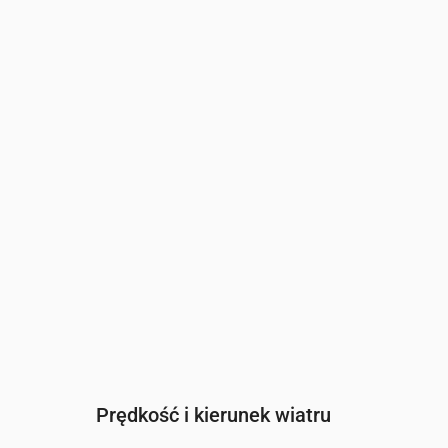
Czas
00:00
01:00
02:00
03:00
0
Zachmurzenie
(%)
19
15
17
18
2
Szansa na deszcz
(%)
12
12
13
13
1
Prędkość i kierunek wiatru