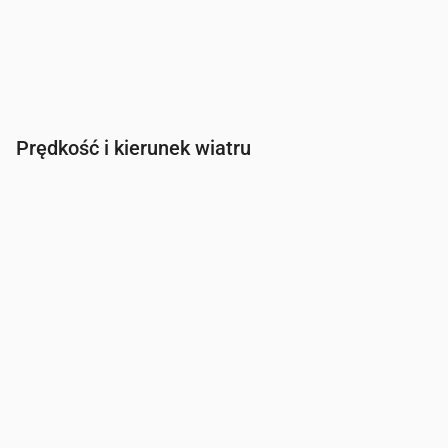
Prędkość i kierunek wiatru
Czas
00:00
01:00
02:00
03:00
Wiatr
(m/s)
0.61
0.81
1.31
1.19
Porywy wiatru
(m/s)
1.25
1.67
2.72
2.53
Kierunek wiatru
(°)
ESE 122°
ESE 123°
ESE 123°
SSE 168°