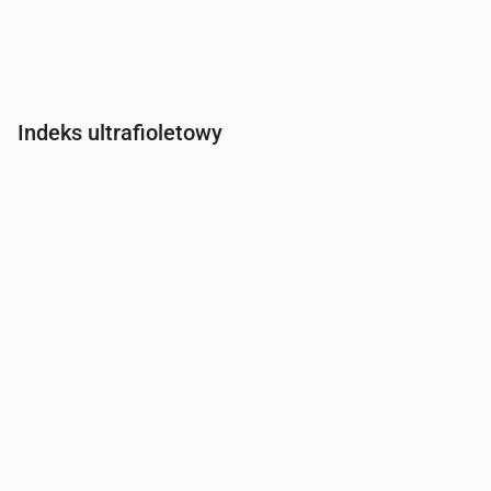
Indeks ultrafioletowy
Czas
00:00
01:00
02:00
03:00
04:00
05:00
06:00
07:0
Indeks UV
0
0
0
0
0
0
0
0.2