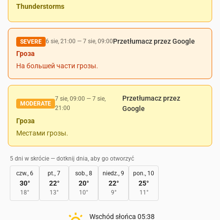
Thunderstorms
Przetłumacz przez Google
6 sie, 21:00
—
7 sie, 09:00
SEVERE
Гроза
На большей части грозы.
Przetłumacz przez
7 sie, 09:00
—
7 sie,
MODERATE
21:00
Google
Гроза
Местами грозы.
5 dni w skrócie — dotknij dnia, aby go otworzyć
czw., 6
pt., 7
sob., 8
niedz., 9
pon., 10
30
°
22
°
20
°
22
°
25
°
18
°
13
°
10
°
9
°
11
°
Wschód słońca
05:38