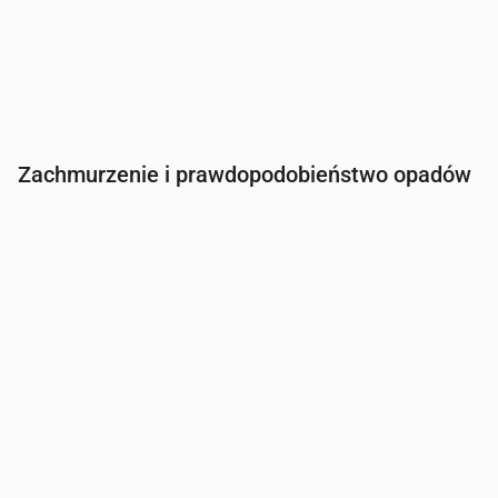
Zachmurzenie i prawdopodobieństwo opadów
Czas
00:00
01:00
02:00
03:00
04:00
05:00
Zachmurzenie
(%)
12
5
6
9
19
86
Szansa na deszcz
(%)
11
11
11
12
12
30