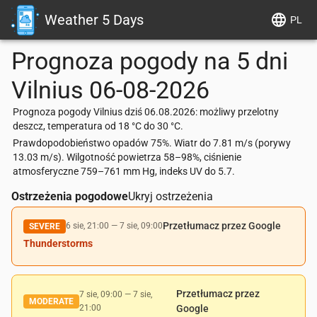
Weather 5 Days
PL
Prognoza pogody na 5 dni
Vilnius
06-08-2026
Prognoza pogody Vilnius dziś 06.08.2026: możliwy przelotny
deszcz, temperatura od 18 °C do 30 °C.
Prawdopodobieństwo opadów 75%. Wiatr do 7.81 m/s (porywy
13.03 m/s). Wilgotność powietrza 58–98%, ciśnienie
atmosferyczne 759–761 mm Hg, indeks UV do 5.7.
Ostrzeżenia pogodowe
Ukryj ostrzeżenia
Przetłumacz przez Google
6 sie, 21:00
—
7 sie, 09:00
SEVERE
Thunderstorms
Przetłumacz przez
7 sie, 09:00
—
7 sie,
MODERATE
21:00
Google