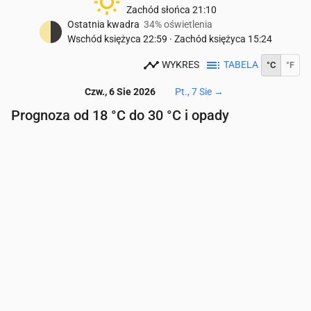
Zachód słońca
21:10
Ostatnia kwadra
34% oświetlenia
Wschód księżyca
22:59
·
Zachód księżyca
15:24
WYKRES
TABELA
°C
°F
Czw., 6 Sie 2026
Pt., 7 Sie
→
Prognoza od 18 °C do 30 °C i opady
Czas
00:00
01:00
02:00
03:00
04:00
05:00
06
Temperatura
(°C)
21
21
20
20
21
20
20
Opady
(mm/godz.)
0
0
0
0
0
0.06
2.