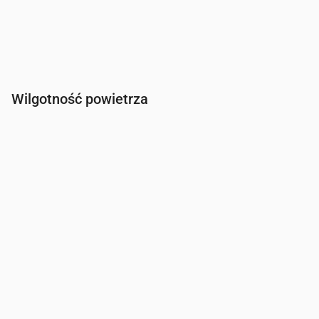
Wilgotność powietrza
Czas
00:00
01:00
02:00
03:00
04:00
05:00
06:00
Wilgotność
(%)
83
84
84
86
83
86
96