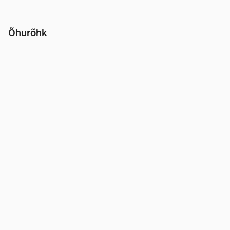
Õhurõhk
Aeg
00:00
01:00
02:00
03:00
04:00
05:00
06:00
Rõhk
(mm Hg)
761
761
761
761
761
761
761