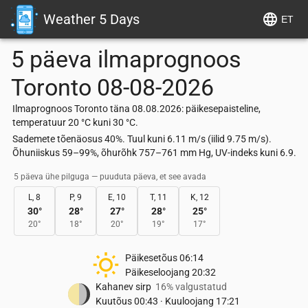
Weather 5 Days
ET
5 päeva ilmaprognoos
Toronto
08-08-2026
Ilmaprognoos Toronto täna 08.08.2026: päikesepaisteline,
temperatuur 20 °C kuni 30 °C.
Sademete tõenäosus 40%. Tuul kuni 6.11 m/s (iilid 9.75 m/s).
Õhuniiskus 59–99%, õhurõhk 757–761 mm Hg, UV-indeks kuni 6.9.
5 päeva ühe pilguga — puuduta päeva, et see avada
L, 8
P, 9
E, 10
T, 11
K, 12
30
°
28
°
27
°
28
°
25
°
20
°
18
°
20
°
19
°
17
°
Päikesetõus
06:14
Päikeseloojang
20:32
Kahanev sirp
16% valgustatud
Kuutõus
00:43
·
Kuuloojang
17:21