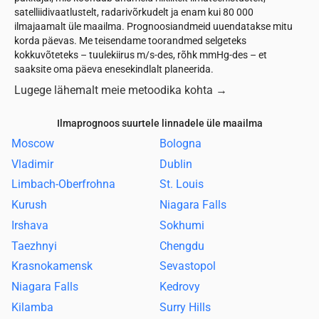
satelliidivaatlustelt, radarivõrkudelt ja enam kui 80 000
ilmajaamalt üle maailma. Prognoosiandmeid uuendatakse mitu
korda päevas. Me teisendame toorandmed selgeteks
kokkuvõteteks – tuulekiirus m/s-des, rõhk mmHg-des – et
saaksite oma päeva enesekindlalt planeerida.
Lugege lähemalt meie metoodika kohta
→
Ilmaprognoos suurtele linnadele üle maailma
Moscow
Bologna
Vladimir
Dublin
Limbach-Oberfrohna
St. Louis
Kurush
Niagara Falls
Irshava
Sokhumi
Taezhnyi
Chengdu
Krasnokamensk
Sevastopol
Niagara Falls
Kedrovy
Kilamba
Surry Hills