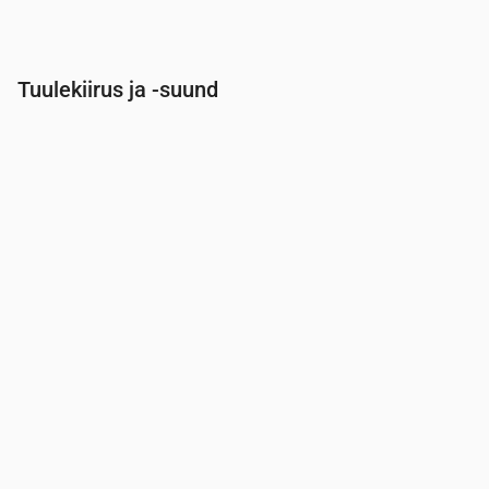
Tuulekiirus ja -suund
Aeg
00:00
01:00
02:00
03:00
04:00
Tuul
(m/s)
2.11
1.89
1.81
1.61
1.61
Tuuleiil
(m/s)
3.44
3.19
3.06
2.75
2.83
Tuule suund
(°)
SE 140°
SSE 148°
S 181°
SSW 213°
SSW 21