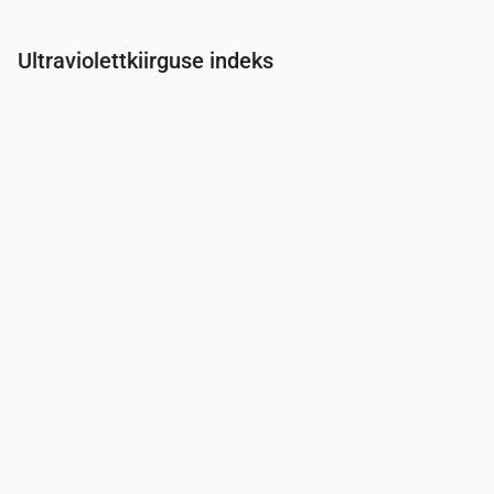
Ultraviolettkiirguse indeks
Aeg
00:00
01:00
02:00
03:00
04:00
05:00
06:00
07:0
UV-indeks
0
0
0
0
0
0
0
0.2