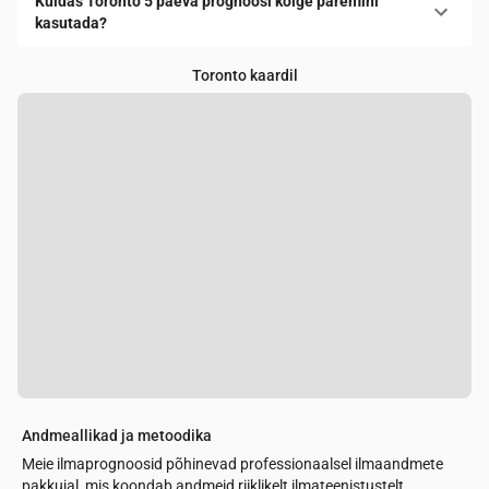
Kuidas Toronto 5 päeva prognoosi kõige paremini
kasutada?
Toronto kaardil
Andmeallikad ja metoodika
Meie ilmaprognoosid põhinevad professionaalsel ilmaandmete
pakkujal, mis koondab andmeid riiklikelt ilmateenistustelt,