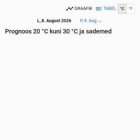
GRAAFIK
TABEL
°C
°F
L, 8. August 2026
P, 9. Aug
→
Prognoos 20 °C kuni 30 °C ja sademed
Aeg
00:00
01:00
02:00
03:00
04:00
05:00
06:
Temperatuur
(°C)
21
21
20
20
20
20
20
Sademed
(mm/h)
0
0
0
0
0
0
0