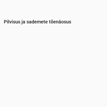
Pilvisus ja sademete tõenäosus
Aeg
00:00
01:00
02:00
03:00
04:00
05:00
Pilvisus
(%)
6
10
14
18
100
100
Vihma tõenäosus
(%)
14
15
16
20
38
40