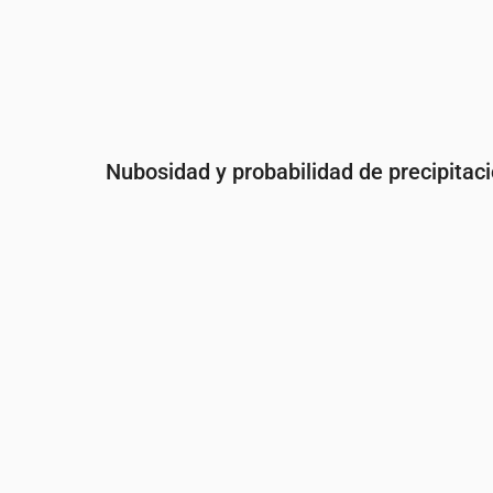
Nubosidad y probabilidad de precipitac
Hora
00:00
01:00
02:00
03:
Nubosidad
(%)
6
6
5
5
Probabilidad de lluvia
(%)
7
7
8
8