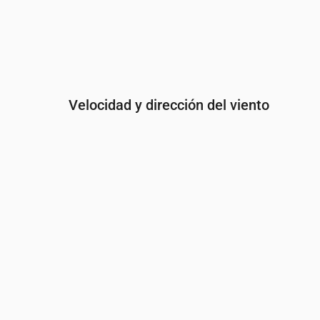
Velocidad y dirección del viento
Hora
00:00
01:00
02:00
Viento
(m/s)
2.69
2.11
1.61
Ráfaga de viento
(m/s)
5.67
4.42
3.36
Dirección del viento
(°)
ESE 117°
ESE 121°
SE 12