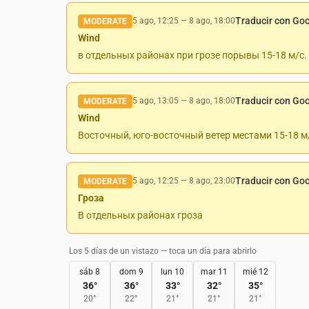
Traducir con Go
5 ago, 12:25
—
8 ago, 18:00
MODERATE
Wind
в отдельных районах при грозе порывы 15-18 м/с.
Traducir con Go
5 ago, 13:05
—
8 ago, 18:00
MODERATE
Wind
Восточный, юго-восточный ветер местами 15-18 м
Traducir con Go
5 ago, 12:25
—
8 ago, 23:00
MODERATE
Гроза
В отдельных районах гроза
Los 5 días de un vistazo — toca un día para abrirlo
sáb 8
dom 9
lun 10
mar 11
mié 12
36
°
36
°
33
°
32
°
35
°
20
°
22
°
21
°
21
°
21
°