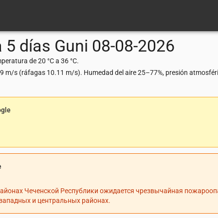
 5 días
Guni
08-08-2026
peratura de 20 °C a 36 °C.
.19 m/s (ráfagas 10.11 m/s). Humedad del aire 25–77%, presión atmosfé
ogle
e
районах Чеченской Республики ожидается чрезвычайная пожароопа
, западных и центральных районах.