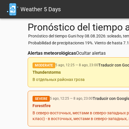
Weather 5 Days
Pronóstico del tiempo a
Pronóstico del tiempo Guni hoy 08.08.2026: soleado, tem
Probabilidad de precipitaciones 19%. Viento de hasta 7
Alertas meteorológicas
Ocultar alertas
Traducir con Go
5 ago, 12:25
—
8 ago, 23:00
MODERATE
Thunderstorms
В отдельных районах гроза
Traducir con Googl
5 ago, 12:25
—
8 ago, 23:00
SEVERE
Forestfire
В северо-восточных, местами в северо-западных 
класс) - в восточных, местами в северо-западных