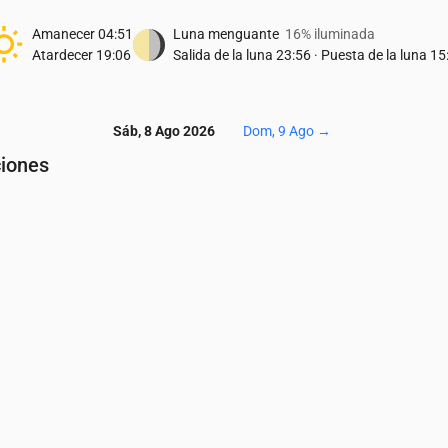
Amanecer
04:51
Luna menguante
16% iluminada
Atardecer
19:06
Salida de la luna
23:56
·
Puesta de la luna
15
Sáb, 8 Ago 2026
Dom, 9 Ago
→
ciones
Temperatura & Precipitaciones
04:00
05:00
06:00
07:00
08:00
09:00
10:00
11:00
12:00
13:0
21
20
23
26
29
31
33
35
36
36
0
0
0
0
0
0
0
0
0
0