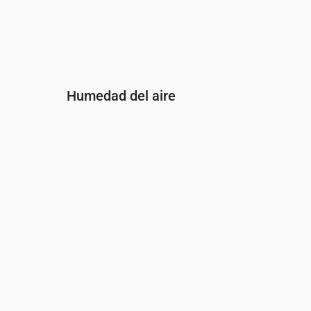
Humedad del aire
Hora
00:00
01:00
02:00
03:00
04:00
05
Humedad
(%)
73
75
76
76
77
77