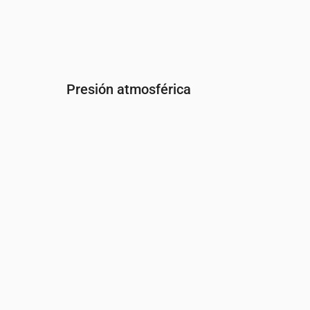
Presión atmosférica
Hora
00:00
01:00
02:00
03:00
04:00
Presión
(mm Hg)
758
757
757
757
757