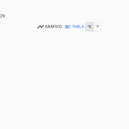
:29
GRÁFICO
TABLA
°C
°F
0
14:00
15:00
16:00
17:00
18:00
19:00
20:00
21:00
22:00
23:0
36
36
35
35
33
28
26
25
24
24
0
0
0
0
0
0
0.19
0
0.01
0