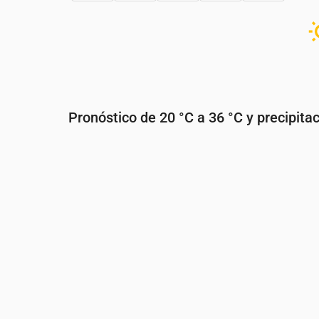
Pronóstico de 20 °C a 36 °C y precipita
Hora
00:00
01:00
02:00
03:00
Temperatura
(°C)
22
22
21
21
Precipitaciones
(mm/h)
0
0
0
0