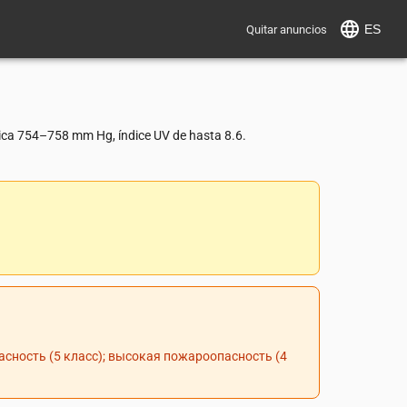
ES
Quitar anuncios
rica 754–758 mm Hg, índice UV de hasta 8.6.
сность (5 класс); высокая пожароопасность (4