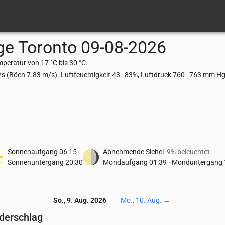
ge
Toronto
09-08-2026
peratur von 17 °C bis 30 °C.
/s (Böen 7.83 m/s). Luftfeuchtigkeit 43–83%, Luftdruck 760–763 mm Hg,
Sonnenaufgang
06:15
Abnehmende Sichel
9% beleuchtet
Sonnenuntergang
20:30
Mondaufgang
01:39
·
Monduntergang
So., 9. Aug. 2026
Mo., 10. Aug.
→
ederschlag