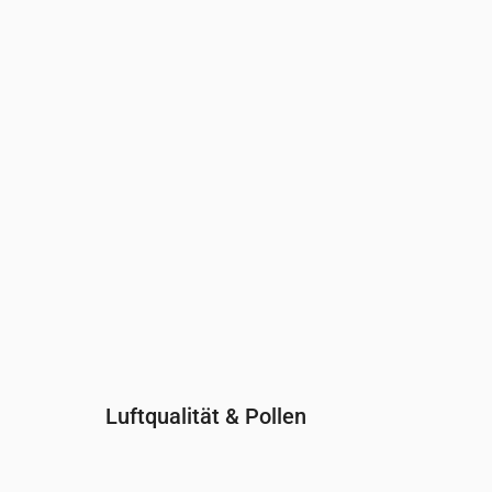
Uhrzeit
00:00
01:00
02:00
03:00
04:00
05:00
0
UV-Index
0
0
0
0
0
0
0
Luftqualität & Pollen
Uhrzeit
00:00
01:00
02:00
03:00
04:0