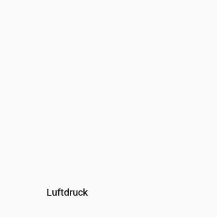
Uhrzeit
00:00
01:00
02:00
03:00
04:00
Feuchtigkeit
(%)
76
75
77
77
78
Luftdruck