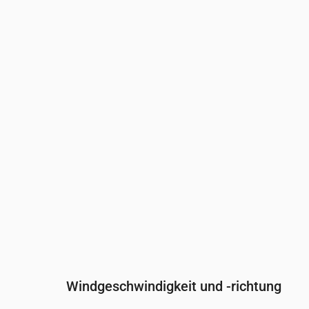
Uhrzeit
00:00
01:00
02:00
Bewölkung
(%)
0
0
0
Regenwahrscheinlichkeit
(%)
7
7
8
Windgeschwindigkeit und -richtung