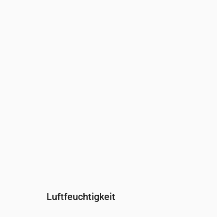
Uhrzeit
00:00
01:00
02:00
03
Wind
(m/s)
3.31
3.61
3.61
3.
Windböe
(m/s)
5.72
6.39
6.33
6.
Windrichtung
(°)
NNW 327°
NW 325°
NW 319°
NW
Luftfeuchtigkeit