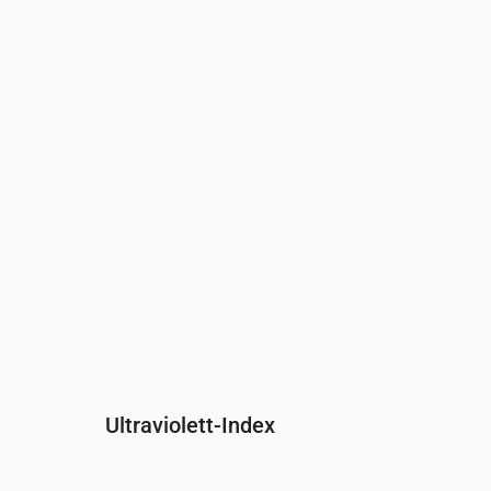
Uhrzeit
00:00
01:00
02:00
03:00
04:00
0
Druck
(mm Hg)
760
760
761
761
761
7
Ultraviolett-Index