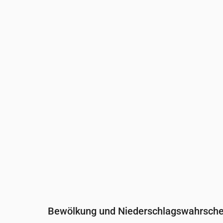
Uhrzeit
00:00
01:00
02:00
03:0
Temperatur
(°C)
20
19
18
18
Niederschlag
(mm/Std.)
0
0
0
0
Bewölkung und Niederschlagswahrschei