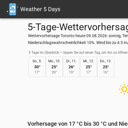
Weather 5 Days
5-Tage-Wettervorhersa
Wettervorhersage Toronto heute 09.08.2026: sonnig, Tem
Niederschlagswahrscheinlichkeit 10%. Wind bis zu 4.5 m
5 Tage im Überblick — tippen Sie auf einen Tag, um ihn zu öffnen
So., 9.
Mo., 10.
Di., 11.
Mi., 12.
Do., 13.
30
°
25
°
26
°
25
°
25
°
17
°
20
°
19
°
17
°
16
°
Vorhersage von 17 °C bis 30 °C und Ni