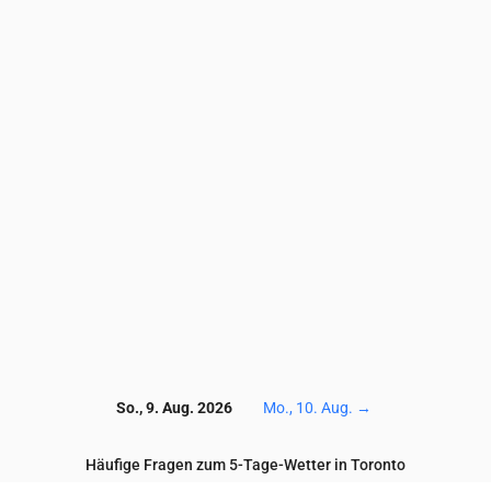
7.7
7.2
6.7
6.9
7.1
6.9
7.4
8.5
11.1
13.5
7.8
7.2
6.8
7
7.2
7
7.4
8.6
11.1
13.5
42
39
36
37
44
55
67
80
93
103
11.5
11.7
12.1
12.1
11.4
10.4
9.6
9.4
9.4
9.5
3.4
3.5
3.8
4
4.2
4.4
4.6
4.7
4.8
4.8
128
138
159
176
184
188
188
174
157
162
So., 9. Aug. 2026
Mo., 10. Aug.
→
Häufige Fragen zum 5-Tage-Wetter in Toronto