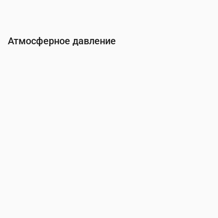
Атмосферное давление
Время
00:00
01:00
02:00
03:00
04:00
05:0
Давление
(мм рт. ст.)
756
756
756
756
756
755