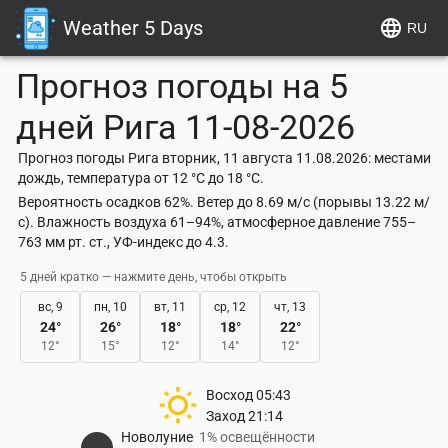
Weather 5 Days
RU
Прогноз погоды на 5
дней
Рига
11-08-2026
Прогноз погоды Рига вторник, 11 августа 11.08.2026: местами
дождь, температура от 12 °C до 18 °C.
Вероятность осадков 62%. Ветер до 8.69 м/с (порывы 13.22 м/
с). Влажность воздуха 61–94%, атмосферное давление 755–
763 мм рт. ст., УФ-индекс до 4.3.
5 дней кратко — нажмите день, чтобы открыть
вс, 9
пн, 10
вт, 11
ср, 12
чт, 13
24
°
26
°
18
°
18
°
22
°
12
°
15
°
12
°
14
°
12
°
Восход
05:43
Заход
21:14
Новолуние
1% освещённости