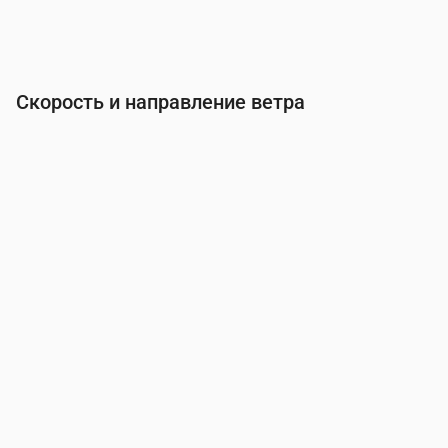
Скорость и направление ветра
Время
00:00
01:00
02:00
03:00
Ветер
(м/с)
4.69
4.19
4.39
4.61
Порывы ветра
(м/с)
7.36
6.64
7.11
7.47
Направление ветра
(°)
ЗЮЗ 244°
ЮВ 236°
ЮВ 231°
ЮВ 23