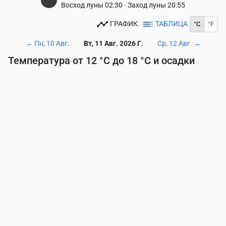
Восход луны
02:30
·
Заход луны
20:55
ГРАФИК
ТАБЛИЦА
°C
°F
←
Пн, 10 Авг.
Вт, 11 Авг. 2026 Г.
Ср, 12 Авг.
→
Температура от 12 °C до 18 °C и осадки
Время
00:00
01:00
02:00
03:00
04:00
05:00
06
Температура
(°C)
15
14
13
13
13
12
12
Осадки
(мм/ч)
0.01
0.01
0
0
0
0
0