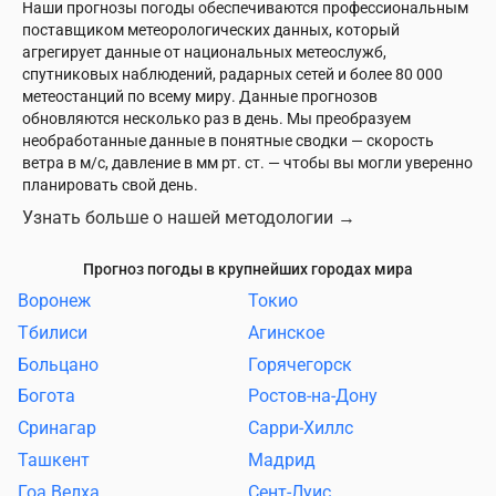
Наши прогнозы погоды обеспечиваются профессиональным
поставщиком метеорологических данных, который
агрегирует данные от национальных метеослужб,
спутниковых наблюдений, радарных сетей и более 80 000
метеостанций по всему миру. Данные прогнозов
обновляются несколько раз в день. Мы преобразуем
необработанные данные в понятные сводки — скорость
ветра в м/с, давление в мм рт. ст. — чтобы вы могли уверенно
планировать свой день.
Узнать больше о нашей методологии
→
Прогноз погоды в крупнейших городах мира
Воронеж
Токио
Тбилиси
Агинское
Больцано
Горячегорск
Богота
Ростов-на-Дону
Сринагар
Сарри-Хиллс
Ташкент
Мадрид
Гоа Велха
Сент-Луис