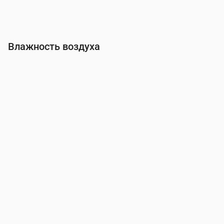
Влажность воздуха
Время
00:00
01:00
02:00
03:00
04:00
05:00
06:00
Влажность
(%)
92
93
94
93
93
94
93