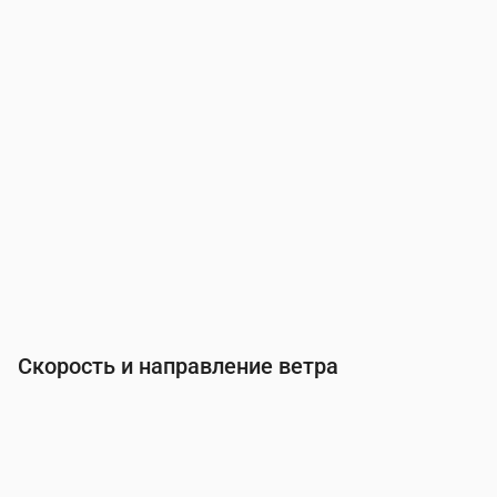
Вероятность осадков
(%)
4
4
5
5
6
6
Скорость и направление ветра
Время
00:00
01:00
02:00
03:00
04:0
Ветер
(м/с)
2.69
2.11
1.69
1.5
1.5
Порывы ветра
(м/с)
5.67
4.42
3.58
3.14
3.14