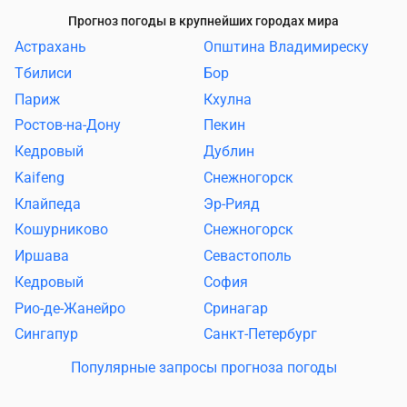
Прогноз погоды в крупнейших городах мира
Астрахань
Општина Владимиреску
Тбилиси
Бор
Париж
Кхулна
Ростов-на-Дону
Пекин
Кедровый
Дублин
Kaifeng
Снежногорск
Клайпеда
Эр-Рияд
Кошурниково
Снежногорск
Иршава
Севастополь
Кедровый
София
Рио-де-Жанейро
Сринагар
Сингапур
Санкт-Петербург
Популярные запросы прогноза погоды