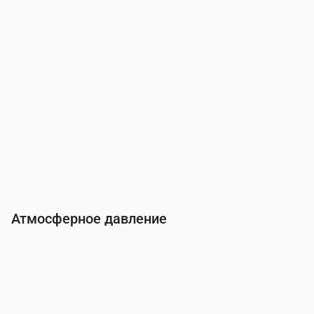
Атмосферное давление
Время
00:00
01:00
02:00
03:00
04:00
05:0
Давление
(мм рт. ст.)
766
766
766
766
766
766