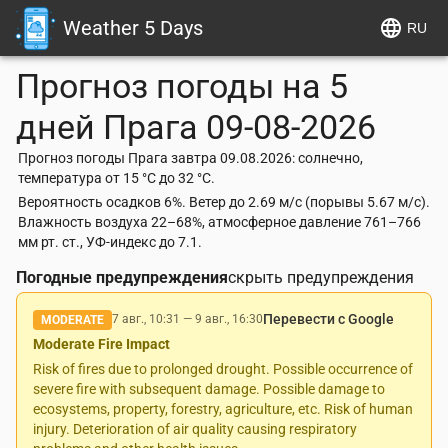
Weather 5 Days
RU
Прогноз погоды на 5
дней
Прага
09-08-2026
Прогноз погоды Прага завтра 09.08.2026: солнечно,
температура от 15 °C до 32 °C.
Вероятность осадков 6%. Ветер до 2.69 м/с (порывы 5.67 м/с).
Влажность воздуха 22–68%, атмосферное давление 761–766
мм рт. ст., УФ-индекс до 7.1.
Погодные предупреждения
скрыть предупреждения
Перевести с Google
7 авг., 10:31
—
9 авг., 16:30
MODERATE
Moderate Fire Impact
Risk of fires due to prolonged drought. Possible occurrence of
severe fire with subsequent damage. Possible damage to
ecosystems, property, forestry, agriculture, etc. Risk of human
injury. Deterioration of air quality causing respiratory