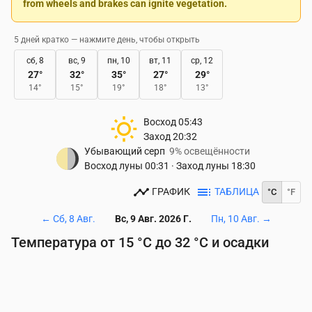
from wheels and brakes can ignite vegetation.
5 дней кратко — нажмите день, чтобы открыть
сб, 8
вс, 9
пн, 10
вт, 11
ср, 12
27
°
32
°
35
°
27
°
29
°
14
°
15
°
19
°
18
°
13
°
Восход
05:43
Заход
20:32
Убывающий серп
9% освещённости
Восход луны
00:31
·
Заход луны
18:30
ГРАФИК
ТАБЛИЦА
°C
°F
←
Сб, 8 Авг.
Вс, 9 Авг. 2026 Г.
Пн, 10 Авг.
→
Температура от 15 °C до 32 °C и осадки
Время
00:00
01:00
02:00
03:00
04:00
05:00
06
Температура
(°C)
17
17
16
16
15
15
15