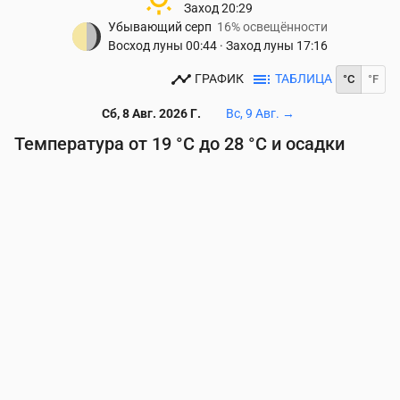
Заход
20:29
Убывающий серп
16% освещённости
Восход луны
00:44
·
Заход луны
17:16
ГРАФИК
ТАБЛИЦА
°C
°F
Сб, 8 Авг. 2026 Г.
Вс, 9 Авг.
→
Температура от 19 °C до 28 °C и осадки
Время
00:00
01:00
02:00
03:00
04:00
05:00
06
Температура
(°C)
21
21
20
20
20
19
19
Осадки
(мм/ч)
0
0
0
0
0
0
0