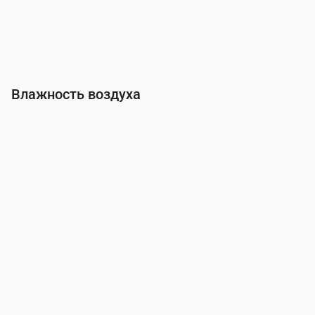
Влажность воздуха
Время
00:00
01:00
02:00
03:00
04:00
05:00
06:00
Влажность
(%)
92
92
92
92
93
93
93