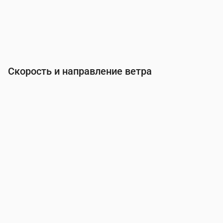
Скорость и направление ветра
Время
00:00
01:00
02:00
03:00
Ветер
(м/с)
2.39
2.5
2.31
2.5
Порывы ветра
(м/с)
4.61
4.78
4.44
4.81
Направление ветра
(°)
ЮВ 215°
ЮВ 215°
ЮЮВ 213°
ЮВ 21