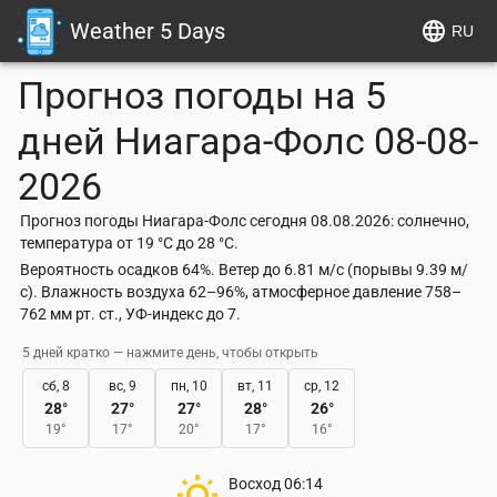
Weather 5 Days
RU
Прогноз погоды на 5
дней
Ниагара-Фолс
08-08-
2026
Прогноз погоды Ниагара-Фолс сегодня 08.08.2026: солнечно,
температура от 19 °C до 28 °C.
Вероятность осадков 64%. Ветер до 6.81 м/с (порывы 9.39 м/
с). Влажность воздуха 62–96%, атмосферное давление 758–
762 мм рт. ст., УФ-индекс до 7.
5 дней кратко — нажмите день, чтобы открыть
сб, 8
вс, 9
пн, 10
вт, 11
ср, 12
28
°
27
°
27
°
28
°
26
°
19
°
17
°
20
°
17
°
16
°
Восход
06:14