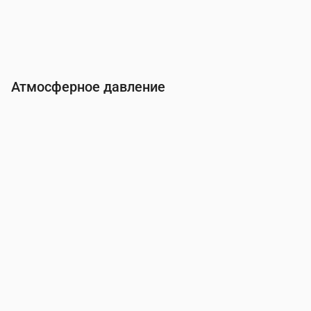
Атмосферное давление
Время
00:00
01:00
02:00
03:00
04:00
05:0
Давление
(мм рт. ст.)
762
762
761
761
761
761