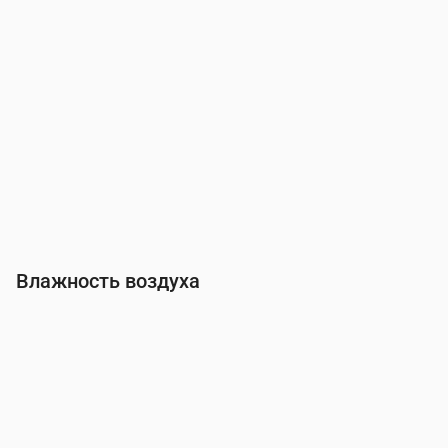
Влажность воздуха
Время
00:00
01:00
02:00
03:00
04:00
05:00
06:00
Влажность
(%)
77
77
77
77
77
75
75