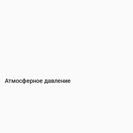
Атмосферное давление
Время
00:00
01:00
02:00
03:00
04:00
05:0
Давление
(мм рт. ст.)
763
763
762
762
762
762