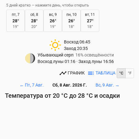
5 дней кратко — нажмите день, чтобы открыть
пт, 7
сб, 8
вс, 9
пн, 10
вт, 11
28
°
28
°
26
°
26
°
27
°
19
°
20
°
19
°
18
°
18
°
Восход
06:45
Заход
20:35
Убывающий серп
16% освещённости
Восход луны
01:16
·
Заход луны
16:56
ГРАФИК
ТАБЛИЦА
°C
°F
←
Пт, 7 Авг.
Сб, 8 Авг. 2026 Г.
Вс, 9 Авг.
→
Температура от 20 °C до 28 °C и осадки
Время
00:00
01:00
02:00
03:00
04:00
05:00
06
Температура
(°C)
21
21
20
20
20
20
20
Осадки
(мм/ч)
0
0
0
0
0
0
0