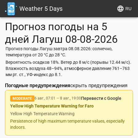
Weather 5 Days
RU
Прогноз погоды на 5
дней
Лагуш
08-08-2026
Прогноз погоды Лагуш завтра 08.08.2026: солнечно,
температура от 20 °C до 28 °C.
Вероятность осадков 18%. Ветер до 8 м/с (порывы 12.44 м/с).
Влажность воздуха 48–94%, атмосферное давление 761–763
мм рт. ст., УФ-индекс до 8.1.
Погодные предупреждения
скрыть предупреждения
Перевести с Google
6 авг., 07:01
—
8 авг., 19:00
MODERATE
Yellow High Temperature Warning for Faro
Yellow High Temperature Warning
Persistence of high maximum temperature values, especially
indoors.