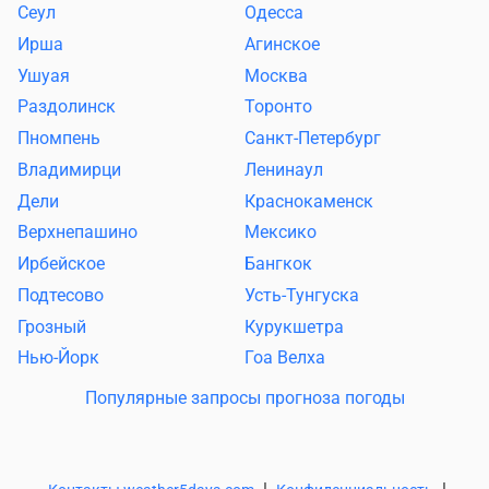
Сеул
Одесса
Ирша
Агинское
Ушуая
Москва
Раздолинск
Торонто
Пномпень
Санкт-Петербург
Владимирци
Ленинаул
Дели
Краснокаменск
Верхнепашино
Мексико
Ирбейское
Бангкок
Подтесово
Усть-Тунгуска
Грозный
Курукшетра
Нью-Йорк
Гоа Велха
Популярные запросы прогноза погоды