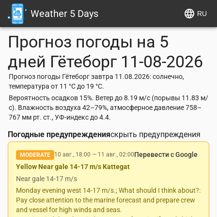
Weather 5 Days
RU
Прогноз погоды на 5
дней
Гётеборг
11-08-2026
Прогноз погоды Гётеборг завтра 11.08.2026: солнечно,
температура от 11 °C до 19 °C.
Вероятность осадков 15%. Ветер до 8.19 м/с (порывы 11.83 м/
с). Влажность воздуха 42–79%, атмосферное давление 758–
767 мм рт. ст., УФ-индекс до 4.4.
Погодные предупреждения
скрыть предупреждения
Перевести с Google
10 авг., 18:00
—
11 авг., 02:00
MODERATE
Yellow Near gale 14-17 m/s Kattegat
Near gale 14-17 m/s
Monday evening west 14-17 m/s.; What should I think about?:
Pay close attention to the marine forecast and prepare crew
and vessel for high winds and seas.