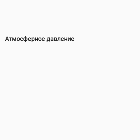
Атмосферное давление
Время
00:00
01:00
02:00
03:00
04:00
05:0
Давление
(мм рт. ст.)
758
758
758
758
758
759