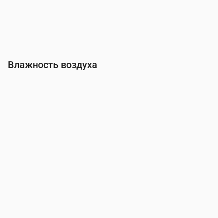
Влажность воздуха
Время
00:00
01:00
02:00
03:00
04:00
05:00
06:00
Влажность
(%)
70
71
70
71
73
77
79