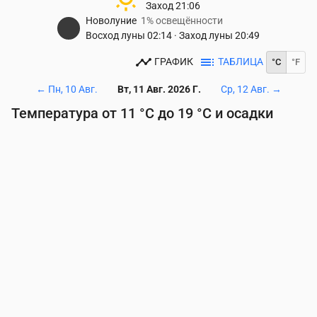
Заход
21:06
Новолуние
1% освещённости
Восход луны
02:14
·
Заход луны
20:49
ГРАФИК
ТАБЛИЦА
°C
°F
←
Пн, 10 Авг.
Вт, 11 Авг. 2026 Г.
Ср, 12 Авг.
→
Температура от 11 °C до 19 °C и осадки
Время
00:00
01:00
02:00
03:00
04:00
05:00
06
Температура
(°C)
14
14
14
14
13
12
11
Осадки
(мм/ч)
0
0
0
0
0
0
0