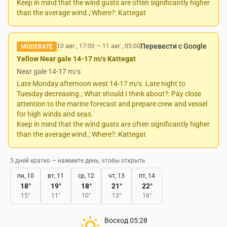
Keep in mind that the wind gusts are often significantly higher
than the average wind.; Where?: Kattegat
Перевести с Google
10 авг., 17:00
—
11 авг., 05:00
MODERATE
Yellow Near gale 14-17 m/s Kattegat
Near gale 14-17 m/s
Late Monday afternoon west 14-17 m/s. Late night to
Tuesday decreasing.; What should I think about?: Pay close
attention to the marine forecast and prepare crew and vessel
for high winds and seas.
Keep in mind that the wind gusts are often significantly higher
than the average wind.; Where?: Kattegat
5 дней кратко — нажмите день, чтобы открыть
пн, 10
вт, 11
ср, 12
чт, 13
пт, 14
18
°
19
°
18
°
21
°
22
°
15
°
11
°
10
°
13
°
16
°
Восход
05:28