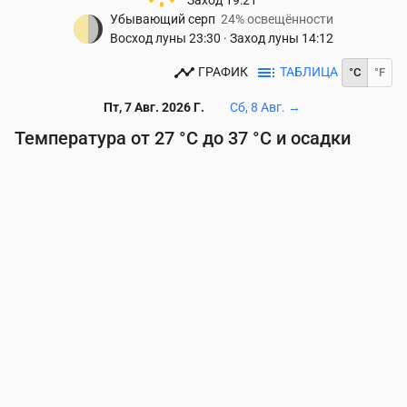
Заход
19:21
Убывающий серп
24% освещённости
Восход луны
23:30
·
Заход луны
14:12
ГРАФИК
ТАБЛИЦА
°C
°F
Пт, 7 Авг. 2026 Г.
Сб, 8 Авг.
→
Температура от 27 °C до 37 °C и осадки
Время
00:00
01:00
02:00
03:00
04:00
05:00
06
Температура
(°C)
31
31
30
30
29
29
29
Осадки
(мм/ч)
0
0
0
0
0
0
0