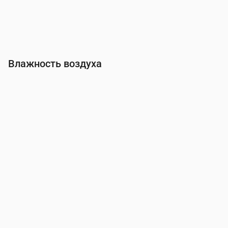
Влажность воздуха
Время
00:00
01:00
02:00
03:00
04:00
05:00
06:00
Влажность
(%)
57
59
61
63
65
66
66