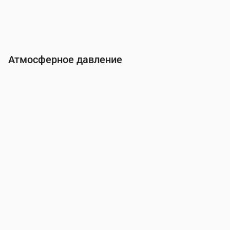
Атмосферное давление
Время
00:00
01:00
02:00
03:00
04:00
05:0
Давление
(мм рт. ст.)
755
755
755
755
755
755