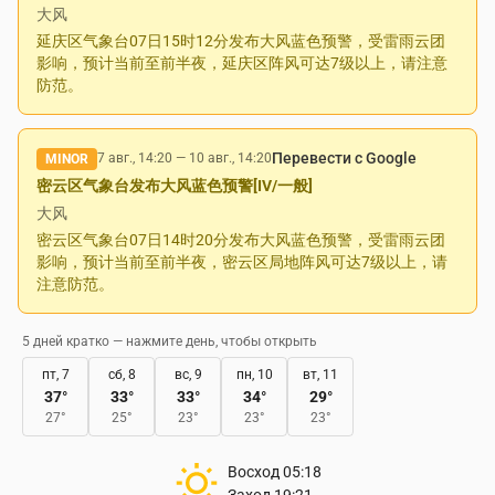
大风
延庆区气象台07日15时12分发布大风蓝色预警，受雷雨云团
影响，预计当前至前半夜，延庆区阵风可达7级以上，请注意
防范。
Перевести с Google
7 авг., 14:20
—
10 авг., 14:20
MINOR
密云区气象台发布大风蓝色预警[IV/一般]
大风
密云区气象台07日14时20分发布大风蓝色预警，受雷雨云团
影响，预计当前至前半夜，密云区局地阵风可达7级以上，请
注意防范。
5 дней кратко — нажмите день, чтобы открыть
пт, 7
сб, 8
вс, 9
пн, 10
вт, 11
37
°
33
°
33
°
34
°
29
°
27
°
25
°
23
°
23
°
23
°
Восход
05:18