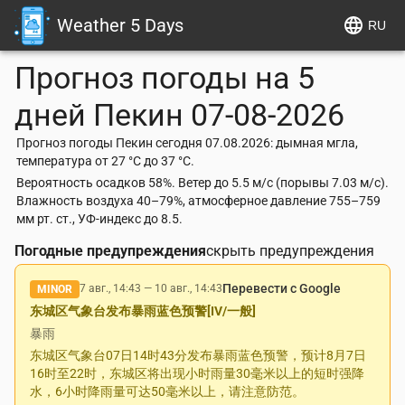
Weather 5 Days
RU
Прогноз погоды на 5
дней
Пекин
07-08-2026
Прогноз погоды Пекин сегодня 07.08.2026: дымная мгла,
температура от 27 °C до 37 °C.
Вероятность осадков 58%. Ветер до 5.5 м/с (порывы 7.03 м/с).
Влажность воздуха 40–79%, атмосферное давление 755–759
мм рт. ст., УФ-индекс до 8.5.
Погодные предупреждения
скрыть предупреждения
Перевести с Google
7 авг., 14:43
—
10 авг., 14:43
MINOR
东城区气象台发布暴雨蓝色预警[IV/一般]
暴雨
东城区气象台07日14时43分发布暴雨蓝色预警，预计8月7日
16时至22时，东城区将出现小时雨量30毫米以上的短时强降
水，6小时降雨量可达50毫米以上，请注意防范。