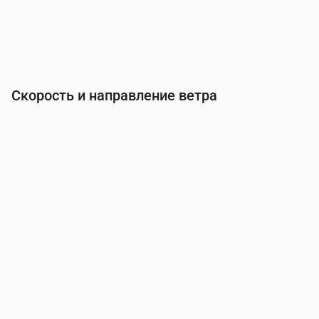
Скорость и направление ветра
Время
00:00
01:00
02:00
03:00
04:00
Ветер
(м/с)
0.5
0.5
0.5
0.69
1.31
Порывы ветра
(м/с)
0.86
0.86
0.86
1.19
2.22
Направление ветра
(°)
В 93°
СВ 54°
ССВ 13°
С 7°
С 4°