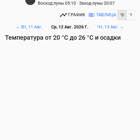
Восход луны
05:10
·
Заход луны
20:07
ГРАФИК
ТАБЛИЦА
°C
°F
←
Вт, 11 Авг.
Ср, 12 Авг. 2026 Г.
Чт, 13 Авг.
→
Температура от 20 °C до 26 °C и осадки
Время
00:00
01:00
02:00
03:00
04:00
05:00
06
Температура
(°C)
21
21
21
20
21
20
20
Осадки
(мм/ч)
0
0
0
0
0
0
0