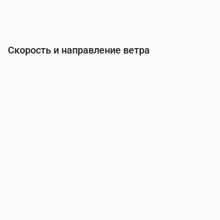
Скорость и направление ветра
Время
00:00
01:00
02:00
03:00
Ветер
(м/с)
2.11
2.11
2.31
2.39
Порывы ветра
(м/с)
4.28
4.22
4.67
4.92
Направление ветра
(°)
ЮЮВ 148°
ЮВ 132°
ЮВ 126°
ЮВ 13