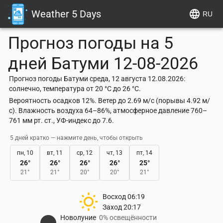
Weather 5 Days
RU
Прогноз погоды на 5
дней
Батуми
12-08-2026
Прогноз погоды Батуми среда, 12 августа 12.08.2026:
солнечно, температура от 20 °C до 26 °C.
Вероятность осадков 12%. Ветер до 2.69 м/с (порывы 4.92 м/
с). Влажность воздуха 64–86%, атмосферное давление 760–
761 мм рт. ст., УФ-индекс до 7.6.
5 дней кратко — нажмите день, чтобы открыть
пн, 10
вт, 11
ср, 12
чт, 13
пт, 14
26
°
26
°
26
°
26
°
25
°
21
°
21
°
20
°
20
°
21
°
Восход
06:19
Заход
20:17
Новолуние
0% освещённости