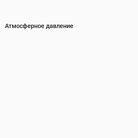
Атмосферное давление
Время
00:00
01:00
02:00
03:00
04:00
05:0
Давление
(мм рт. ст.)
761
761
761
761
761
761