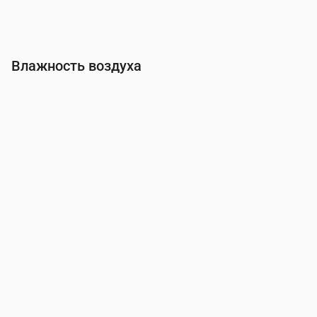
Влажность воздуха
Время
00:00
01:00
02:00
03:00
04:00
05:00
06:00
Влажность
(%)
80
79
78
77
76
76
75