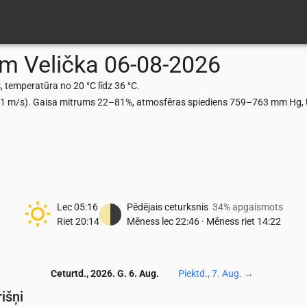
ām
Velička
06-08-2026
, temperatūra no 20 °C līdz 36 °C.
.61 m/s). Gaisa mitrums 22–81%, atmosfēras spiediens 759–763 mm Hg, U
Lec
05:16
Pēdējais ceturksnis
34% apgaismots
Riet
20:14
Mēness lec
22:46
·
Mēness riet
14:22
Ceturtd., 2026. G. 6. Aug.
Piektd., 7. Aug.
→
išņi