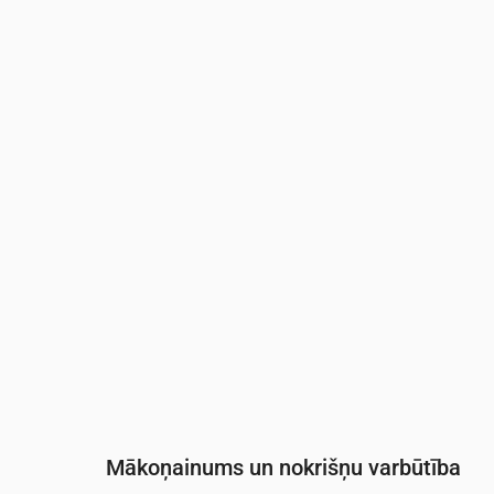
Laiks
00:00
01:00
02:00
03:00
04:0
Temperatūra
(°C)
24
23
22
22
21
Nokrišņi
(mm/st)
0
0
0
0
0
Mākoņainums un nokrišņu varbūtība