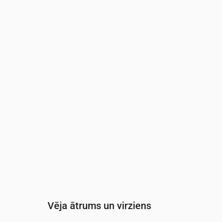
Laiks
00:00
01:00
02:00
03:00
Mākoņainība
(%)
4
3
4
4
Nokrišņu varbūtība
(%)
1
1
2
2
Vēja ātrums un virziens