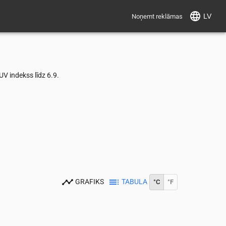
LV
Noņemt reklāmas
V indekss līdz 6.9.
GRAFIKS
TABULA
°C
°F