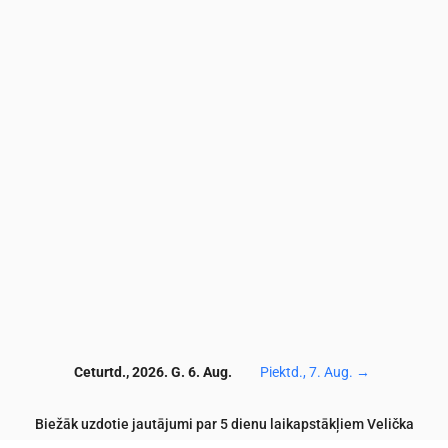
9
18
16.8
16
15.1
15.7
16
15.6
16.1
16
14.
2
21.8
20.6
20.1
20.9
20.5
21.1
21.2
21.2
18.9
18.
40
35
49
70
83
102
149
164
161
15
1
11.3
12.8
16.7
15.9
12.8
8.3
5.1
4.4
3.2
3.4
2.8
3
3.5
3.6
3.9
4.6
6.1
5.6
5
4.4
1
195
198
201
203
200
210
212
202
190
18
Ceturtd., 2026. G. 6. Aug.
Piektd., 7. Aug.
→
Biežāk uzdotie jautājumi par 5 dienu laikapstākļiem Velička