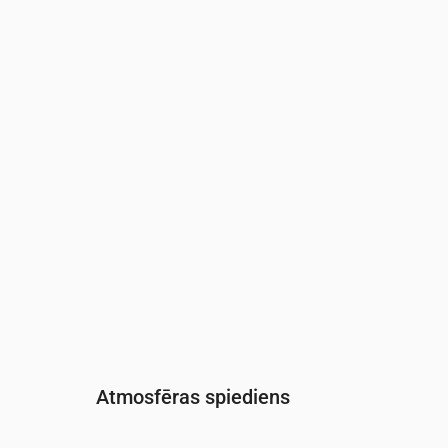
Laiks
00:00
01:00
02:00
03:00
04:00
05:0
Mitrums
(%)
41
45
49
52
54
58
Atmosfēras spiediens