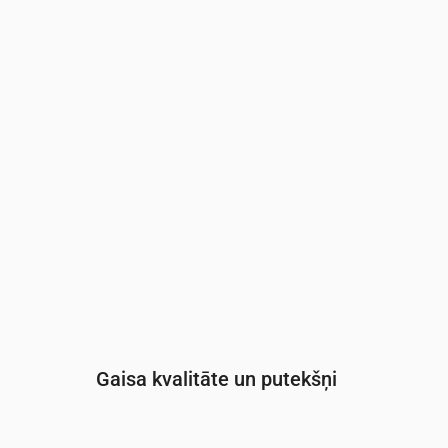
Laiks
00:00
01:00
02:00
03:00
04:00
05:0
UV indekss
0
0
0
0
0
0
Gaisa kvalitāte un putekšņi
Laiks
00:00
01:00
02:00
03:00
04: