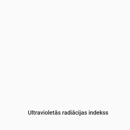
Laiks
00:00
01:00
02:00
03:00
04:
Spiediens
(mm Hg)
761
761
761
761
762
Ultravioletās radiācijas indekss