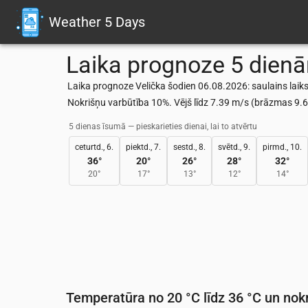
Weather 5 Days
Laika prognoze 5 dien
Laika prognoze Velička šodien 06.08.2026: saulains laiks
Nokrišņu varbūtība 10%. Vējš līdz 7.39 m/s (brāzmas 9
5 dienas īsumā — pieskarieties dienai, lai to atvērtu
ceturtd., 6.
piektd., 7.
sestd., 8.
svētd., 9.
pirmd., 10.
36
°
20
°
26
°
28
°
32
°
20
°
17
°
13
°
12
°
14
°
Temperatūra no 20 °C līdz 36 °C un nokr