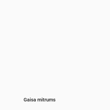
Laiks
00:00
01:00
02:00
03
Vēja
(m/s)
1.81
2.89
2.69
2.
Vēja brāzmas
(m/s)
3.78
6.08
5.67
5.
Vēja virziens
(°)
DR 232°
R 268°
RDR 245°
RD
Gaisa mitrums