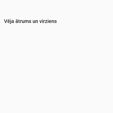
Vēja ātrums un virziens
Laiks
00:00
01:00
02:00
03:00
Vēja
(m/s)
2.81
2.19
1.89
1.31
Vēja brāzmas
(m/s)
5.5
3.89
3.44
2.72
Vēja virziens
(°)
DDR 195°
DDR 195°
DDR 198°
DDR 200