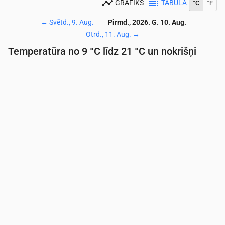
GRAFIKS
TABULA
°C
°F
←
Svētd., 9. Aug.
Pirmd., 2026. G. 10. Aug.
Otrd., 11. Aug.
→
Temperatūra no 9 °C līdz 21 °C un nokrišņi
Laiks
00:00
01:00
02:00
03:00
04:00
05:00
06:
Temperatūra
(°C)
11
12
12
11
10
10
9
Nokrišņi
(mm/st)
0
0
0
0
0
0
0