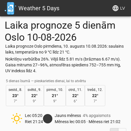
Weather 5 Days
LV
Laika prognoze 5 dienām
Oslo
10-08-2026
Laika prognoze Oslo pirmdiena, 10. augusts 10.08.2026: saulains
laiks, temperatūra no 9 °C līdz 21 °C.
Nokrišņu varbūtība 26%. Vējš līdz 5.81 m/s (brāzmas 6.67 m/s).
Gaisa mitrums 27–96%, atmosfēras spiediens 752–755 mm Hg,
UV indekss līdz 4.
5 dienas īsumā — pieskarieties dienai, lai to atvērtu
sestd., 8.
svētd., 9.
pirmd., 10.
otrd., 11.
trešd., 12.
23
°
22
°
21
°
22
°
22
°
7
°
9
°
9
°
6
°
7
°
Lec
05:20
Jauns mēness
4% apgaismots
Riet
21:24
Mēness lec
00:05
·
Mēness riet
21:02