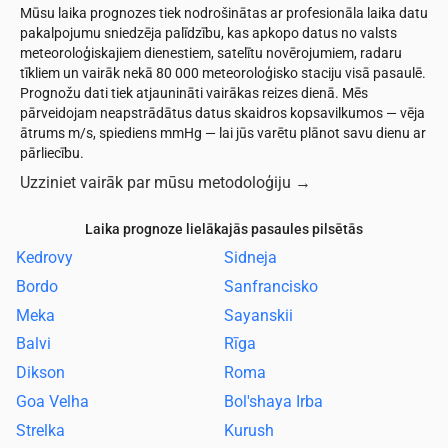
Mūsu laika prognozes tiek nodrošinātas ar profesionāla laika datu
pakalpojumu sniedzēja palīdzību, kas apkopo datus no valsts
meteoroloģiskajiem dienestiem, satelītu novērojumiem, radaru
tīkliem un vairāk nekā 80 000 meteoroloģisko staciju visā pasaulē.
Prognožu dati tiek atjaunināti vairākas reizes dienā. Mēs
pārveidojam neapstrādātus datus skaidros kopsavilkumos — vēja
ātrums m/s, spiediens mmHg — lai jūs varētu plānot savu dienu ar
pārliecību.
Uzziniet vairāk par mūsu metodoloģiju
→
Laika prognoze lielākajās pasaules pilsētās
Kedrovy
Sidneja
Bordo
Sanfrancisko
Meka
Sayanskii
Balvi
Rīga
Dikson
Roma
Goa Velha
Bol'shaya Irba
Strelka
Kurush