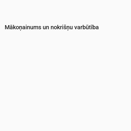
Mākoņainums un nokrišņu varbūtība
Laiks
00:00
01:00
02:00
03:00
04:00
05:0
Mākoņainība
(%)
28
64
31
47
32
15
Nokrišņu varbūtība
(%)
22
22
18
26
24
21