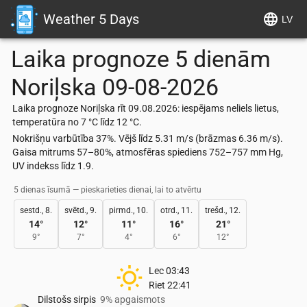
Weather 5 Days
LV
Laika prognoze 5 dienām
Noriļska
09-08-2026
Laika prognoze Noriļska rīt 09.08.2026: iespējams neliels lietus,
temperatūra no 7 °C līdz 12 °C.
Nokrišņu varbūtība 37%. Vējš līdz 5.31 m/s (brāzmas 6.36 m/s).
Gaisa mitrums 57–80%, atmosfēras spiediens 752–757 mm Hg,
UV indekss līdz 1.9.
5 dienas īsumā — pieskarieties dienai, lai to atvērtu
sestd., 8.
svētd., 9.
pirmd., 10.
otrd., 11.
trešd., 12.
14
°
12
°
11
°
16
°
21
°
9
°
7
°
4
°
6
°
12
°
Lec
03:43
Riet
22:41
Dilstošs sirpis
9% apgaismots