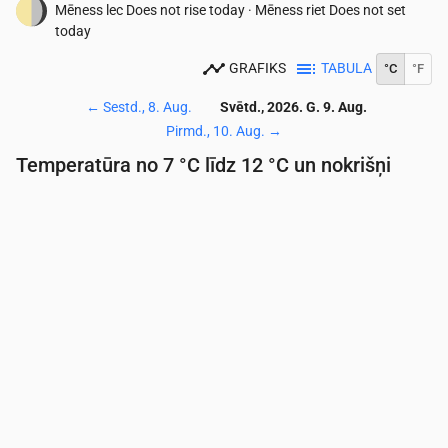
Mēness lec
Does not rise today
·
Mēness riet
Does not set
today
GRAFIKS
TABULA
°C
°F
←
Sestd., 8. Aug.
Svētd., 2026. G. 9. Aug.
Pirmd., 10. Aug.
→
Temperatūra no 7 °C līdz 12 °C un nokrišņi
Laiks
00:00
01:00
02:00
03:00
04:00
05:00
06:
Temperatūra
(°C)
8
8
9
9
9
9
9
Nokrišņi
(mm/st)
0
0.02
0.08
0.02
0
0
0.0