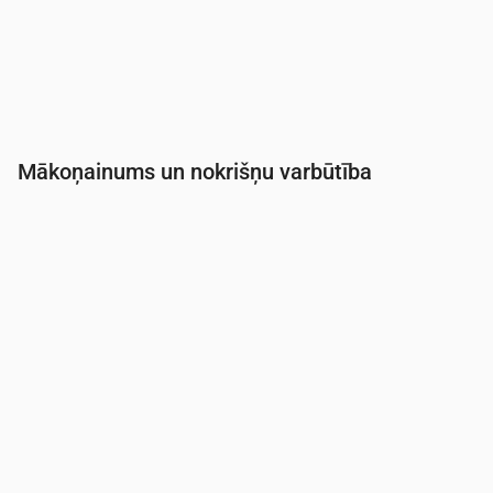
Mākoņainums un nokrišņu varbūtība
Laiks
00:00
01:00
02:00
03:00
04:00
05:0
Mākoņainība
(%)
56
83
100
99
69
83
Nokrišņu varbūtība
(%)
11
17
26
22
17
20