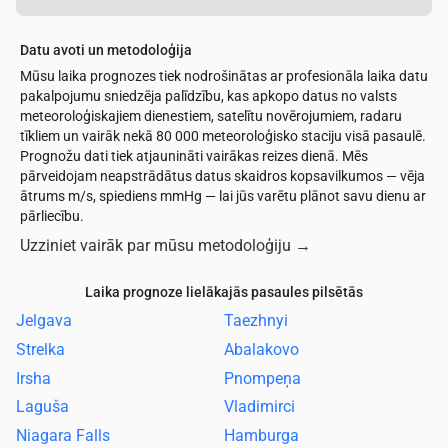
Datu avoti un metodoloģija
Mūsu laika prognozes tiek nodrošinātas ar profesionāla laika datu
pakalpojumu sniedzēja palīdzību, kas apkopo datus no valsts
meteoroloģiskajiem dienestiem, satelītu novērojumiem, radaru
tīkliem un vairāk nekā 80 000 meteoroloģisko staciju visā pasaulē.
Prognožu dati tiek atjaunināti vairākas reizes dienā. Mēs
pārveidojam neapstrādātus datus skaidros kopsavilkumos — vēja
ātrums m/s, spiediens mmHg — lai jūs varētu plānot savu dienu ar
pārliecību.
Uzziniet vairāk par mūsu metodoloģiju
→
Laika prognoze lielākajās pasaules pilsētās
Jelgava
Taezhnyi
Strelka
Abalakovo
Irsha
Pnompeņa
Laguša
Vladimirci
Niagara Falls
Hamburga