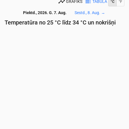
GRAFIKS
TABULA
°C
°F
Piektd., 2026. G. 7. Aug.
Sestd., 8. Aug.
→
Temperatūra no 25 °C līdz 34 °C un nokrišņi
Laiks
00:00
01:00
02:00
03:00
04:00
05:00
06:
Temperatūra
(°C)
27
26
26
26
26
25
25
Nokrišņi
(mm/st)
0
0.59
0
0
0
0
0