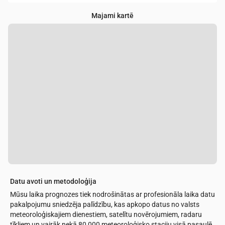
Majami kartē
Datu avoti un metodoloģija
Mūsu laika prognozes tiek nodrošinātas ar profesionāla laika datu
pakalpojumu sniedzēja palīdzību, kas apkopo datus no valsts
meteoroloģiskajiem dienestiem, satelītu novērojumiem, radaru
tīkliem un vairāk nekā 80 000 meteoroloģisko staciju visā pasaulē.