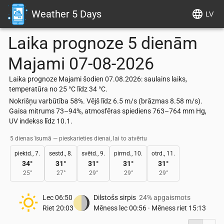
Weather 5 Days
LV
Laika prognoze 5 dienām
Majami
07-08-2026
Laika prognoze Majami šodien 07.08.2026: saulains laiks,
temperatūra no 25 °C līdz 34 °C.
Nokrišņu varbūtība 58%. Vējš līdz 6.5 m/s (brāzmas 8.58 m/s).
Gaisa mitrums 73–94%, atmosfēras spiediens 763–764 mm Hg,
UV indekss līdz 10.1.
5 dienas īsumā — pieskarieties dienai, lai to atvērtu
piektd., 7.
sestd., 8.
svētd., 9.
pirmd., 10.
otrd., 11.
34
°
31
°
31
°
31
°
31
°
25
°
27
°
29
°
29
°
29
°
Lec
06:50
Dilstošs sirpis
24% apgaismots
Riet
20:03
Mēness lec
00:56
·
Mēness riet
15:13