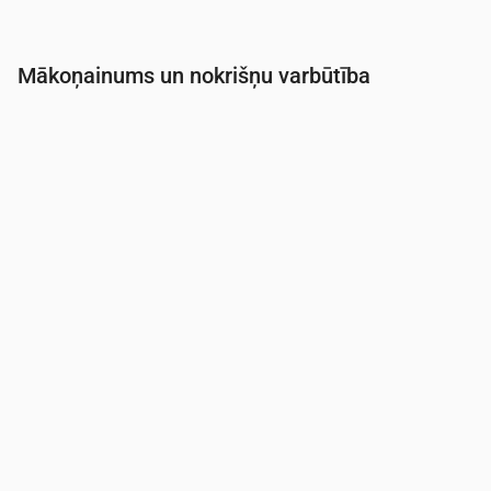
Mākoņainums un nokrišņu varbūtība
Laiks
00:00
01:00
02:00
03:00
04:00
05:0
Mākoņainība
(%)
51
85
8
8
3
2
Nokrišņu varbūtība
(%)
17
58
14
14
14
13