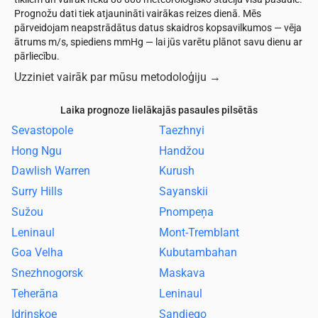
Prognožu dati tiek atjaunināti vairākas reizes dienā. Mēs
pārveidojam neapstrādātus datus skaidros kopsavilkumos — vēja
ātrums m/s, spiediens mmHg — lai jūs varētu plānot savu dienu ar
pārliecību.
Uzziniet vairāk par mūsu metodoloģiju
→
Laika prognoze lielākajās pasaules pilsētās
Sevastopole
Taezhnyi
Hong Ngu
Handžou
Dawlish Warren
Kurush
Surry Hills
Sayanskii
Sužou
Pnompeņa
Leninaul
Mont-Tremblant
Goa Velha
Kubutambahan
Snezhnogorsk
Maskava
Teherāna
Leninaul
Idrinskoe
Sandjego