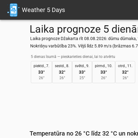
Weather 5 Days
Laika prognoze 5 dien
Laika prognoze Džakarta rīt 08.08.2026: dūmu dūmaka, t
Nokrišņu varbūtība 23%. Vējš līdz 5.89 m/s (brāzmas 6
5 dienas īsumā — pieskarieties dienai, lai to atvērtu
piektd., 7.
sestd., 8.
svētd., 9.
pirmd., 10.
otrd., 11.
33
°
32
°
33
°
33
°
32
°
26
°
26
°
25
°
26
°
26
°
Temperatūra no 26 °C līdz 32 °C un nokr