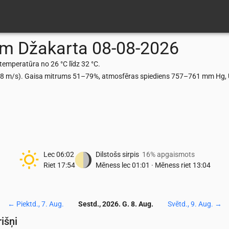
ām
Džakarta
08-08-2026
emperatūra no 26 °C līdz 32 °C.
.78 m/s). Gaisa mitrums 51–79%, atmosfēras spiediens 757–761 mm Hg, U
Lec
06:02
Dilstošs sirpis
16% apgaismots
Riet
17:54
Mēness lec
01:01
·
Mēness riet
13:04
←
Piektd., 7. Aug.
Sestd., 2026. G. 8. Aug.
Svētd., 9. Aug.
→
išņi