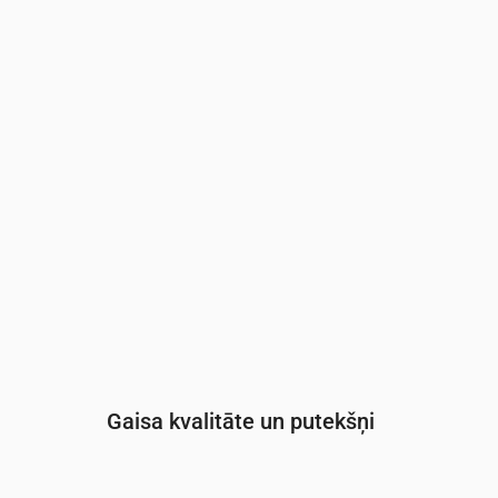
Laiks
00:00
01:00
02:00
03:00
04:00
05:0
UV indekss
0
0
0
0
0
0
Gaisa kvalitāte un putekšņi
Laiks
00:00
01:00
02:00
03:00
04: