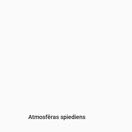
Laiks
00:00
01:00
02:00
03:00
04:00
05:0
Mitrums
(%)
75
77
78
79
79
79
Atmosfēras spiediens