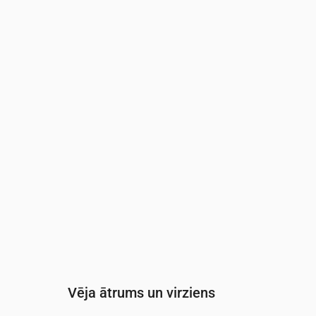
Laiks
00:00
01:00
02:00
03:00
Mākoņainība
(%)
68
71
75
70
Nokrišņu varbūtība
(%)
17
17
18
18
Vēja ātrums un virziens