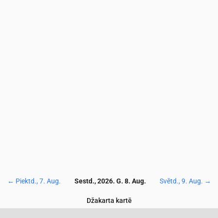
.6
145.8
144.4
154.1
107.6
89.2
83.1
75.7
76.1
77.8
75.
.1
146.2
144.8
154.6
108.5
90.3
84.3
76.8
77.3
78.7
76.
4
0
7
46
103
158
212
266
300
30
9
76.5
77.2
75
67.6
57.4
46.9
35.6
24.1
16.3
13
5
44.1
49.2
54.9
62.3
70.2
73.3
67.5
56.9
48
42.
9
1189
1804
2181
2083
1746
1457
1324
1239
1162
10
←
Piektd., 7. Aug.
Sestd., 2026. G. 8. Aug.
Svētd., 9. Aug.
→
Džakarta kartē