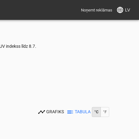
LV
Noņemt reklāmas
V indekss līdz 8.7.
GRAFIKS
TABULA
°C
°F