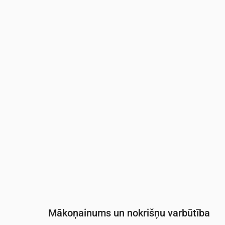
Laiks
00:00
01:00
02:00
03:00
04:0
Temperatūra
(°C)
27
27
27
26
26
Nokrišņi
(mm/st)
0.04
0.02
0.02
0.02
0.01
Mākoņainums un nokrišņu varbūtība