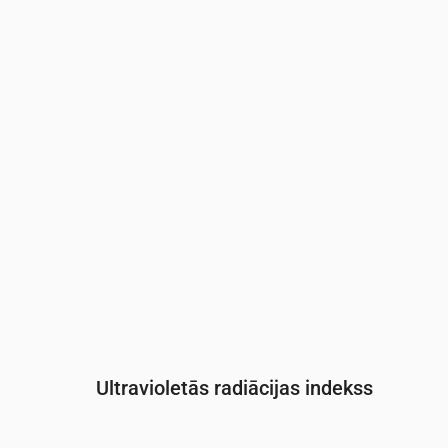
Laiks
00:00
01:00
02:00
03:00
04:
Spiediens
(mm Hg)
759
758
758
758
758
Ultravioletās radiācijas indekss