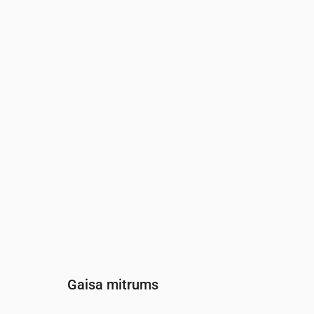
Laiks
00:00
01:00
02:00
03:00
Vēja
(m/s)
2.11
2.31
2.5
2.61
Vēja brāzmas
(m/s)
2.97
3.22
3.5
3.67
Vēja virziens
(°)
A 100°
A 101°
A 100°
A 99°
Gaisa mitrums