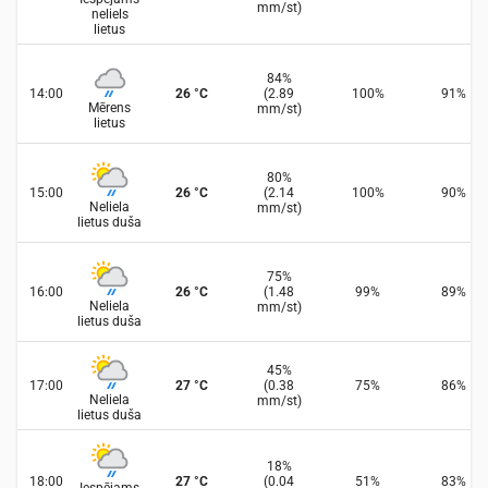
mm/st
)
neliels
lietus
84
%
14:00
26
°
C
(
2.89
100
%
91
%
Mērens
mm/st
)
lietus
80
%
15:00
26
°
C
(
2.14
100
%
90
%
Neliela
mm/st
)
lietus duša
75
%
16:00
26
°
C
(
1.48
99
%
89
%
Neliela
mm/st
)
lietus duša
45
%
17:00
27
°
C
(
0.38
75
%
86
%
Neliela
mm/st
)
lietus duša
18
%
18:00
27
°
C
(
0.04
51
%
83
%