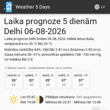
Weather 5 Days
LV
Laika prognoze 5 dienām
Delhi
06-08-2026
Laika prognoze Delhi šodien 06.08.2026: neliela lietus duša,
temperatūra no 26 °C līdz 33 °C.
Nokrišņu varbūtība 84%. Vējš līdz 2.81 m/s (brāzmas 3.83 m/s).
Gaisa mitrums 58–91%, atmosfēras spiediens 748–750 mm Hg,
UV indekss līdz 3.8.
5 dienas īsumā — pieskarieties dienai, lai to atvērtu
ceturtd., 6.
piektd., 7.
sestd., 8.
svētd., 9.
pirmd., 10.
33
°
32
°
35
°
37
°
37
°
26
°
26
°
28
°
29
°
29
°
Lec
05:45
Pēdējais ceturksnis
34% apgaismots
Riet
19:08
Mēness lec
23:31
·
Mēness riet
12:48