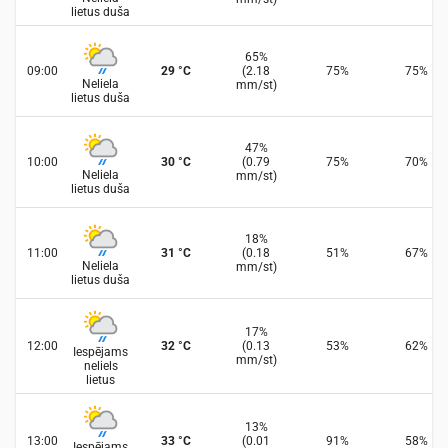
lietus duša
65
%
09:00
29
°
C
(
2.18
75
%
75
%
Neliela
mm/st
)
lietus duša
47
%
10:00
30
°
C
(
0.79
75
%
70
%
Neliela
mm/st
)
lietus duša
18
%
11:00
31
°
C
(
0.18
51
%
67
%
Neliela
mm/st
)
lietus duša
17
%
12:00
32
°
C
(
0.13
53
%
62
%
Iespējams
mm/st
)
neliels
lietus
13
%
13:00
33
°
C
(
0.01
91
%
58
%
Iespējams