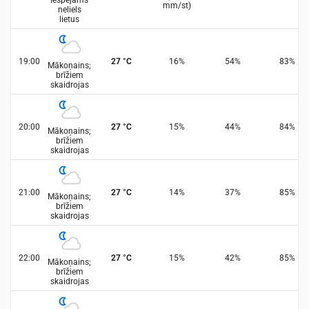
Iespējams
mm/st
)
neliels
lietus
19:00
27
°
C
16
%
54
%
83
%
Mākoņains;
brīžiem
skaidrojas
20:00
27
°
C
15
%
44
%
84
%
Mākoņains;
brīžiem
skaidrojas
21:00
27
°
C
14
%
37
%
85
%
Mākoņains;
brīžiem
skaidrojas
22:00
27
°
C
15
%
42
%
85
%
Mākoņains;
brīžiem
skaidrojas