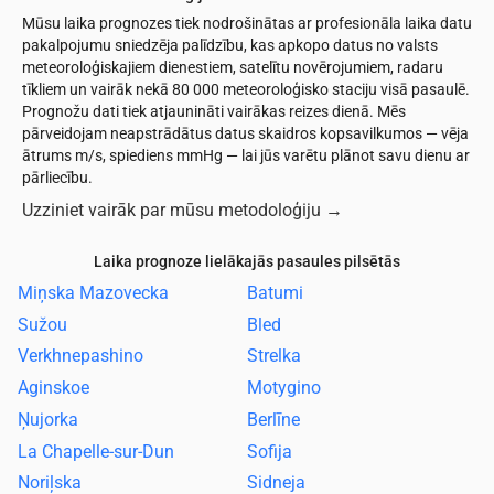
Mūsu laika prognozes tiek nodrošinātas ar profesionāla laika datu
pakalpojumu sniedzēja palīdzību, kas apkopo datus no valsts
meteoroloģiskajiem dienestiem, satelītu novērojumiem, radaru
tīkliem un vairāk nekā 80 000 meteoroloģisko staciju visā pasaulē.
Prognožu dati tiek atjaunināti vairākas reizes dienā. Mēs
pārveidojam neapstrādātus datus skaidros kopsavilkumos — vēja
ātrums m/s, spiediens mmHg — lai jūs varētu plānot savu dienu ar
pārliecību.
Uzziniet vairāk par mūsu metodoloģiju
→
Laika prognoze lielākajās pasaules pilsētās
Miņska Mazovecka
Batumi
Sužou
Bled
Verkhnepashino
Strelka
Aginskoe
Motygino
Ņujorka
Berlīne
La Chapelle-sur-Dun
Sofija
Noriļska
Sidneja