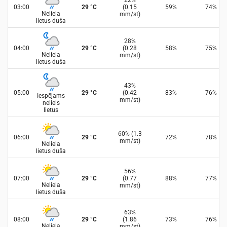
22
%
03:00
29
°
C
(
0.15
59
%
74
%
Neliela
mm/st
)
lietus duša
28
%
04:00
29
°
C
(
0.28
58
%
75
%
Neliela
mm/st
)
lietus duša
43
%
05:00
29
°
C
(
0.42
83
%
76
%
Iespējams
mm/st
)
neliels
lietus
60
%
(
1.3
06:00
29
°
C
72
%
78
%
mm/st
)
Neliela
lietus duša
56
%
07:00
29
°
C
(
0.77
88
%
77
%
Neliela
mm/st
)
lietus duša
63
%
08:00
29
°
C
(
1.86
73
%
76
%
Neliela
mm/st
)