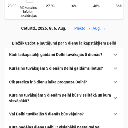
23:00
27
°
C
16
%
48
%
86
%
Mākoņains;
brīžiem
skaidrojas
Ceturtd., 2026. G. 6. Aug.
Piektd., 7. Aug.
→
Biežāk uzdotie jautājumi par 5 dienu laikapstākļiem Delhi
Kādi laikapstākļi gaidāmi Delhi tuvākajās 5 dienās?
Kurās no tuvākajām 5 dienām Delhi gaidāms lietus?
Cik precīza ir 5 dienu laika prognoze Delhi?
Kura no tuvākajām 5 dienām Delhi būs vissiltākā un kura
visvēsākā?
Vai Delhi tuvākajās 5 dienās būs vējains?
Kura nedēļas diena Delhi ir vislabākā pastaigai vai