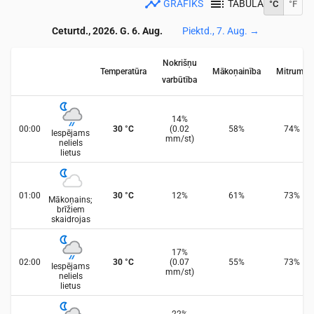
GRAFIKS
TABULA
°C
°F
Ceturtd., 2026. G. 6. Aug.
Piektd., 7. Aug.
→
Nokrišņu
Temperatūra
Mākoņainība
Mitrums
varbūtība
14
%
00:00
30
°
C
(
0.02
58
%
74
%
Iespējams
mm/st
)
neliels
lietus
01:00
30
°
C
12
%
61
%
73
%
Mākoņains;
brīžiem
skaidrojas
17
%
02:00
30
°
C
(
0.07
55
%
73
%
Iespējams
mm/st
)
neliels
lietus