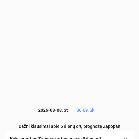
PM2.5
(µg/m³)
9
7.2
7.4
7.5
9.1
9
PM10
(µg/m³)
11
8.9
9.1
9.1
11
11.1
Ozonas (O₃)
(µg/m³)
46
38
31
28
29
33
NO₂
(µg/m³)
18.5
19
19
18.1
15.8
12.5
SO₂
(µg/m³)
3.2
3.1
2.9
2.7
2.3
1.9
CO
(µg/m³)
552
475
370
293
266
267
2026-08-08, Št
08-09, Sk
→
Dažni klausimai apie 5 dienų orų prognozę Zapopan
Koks oras bus Zapopan artimiausias 5 dienas?