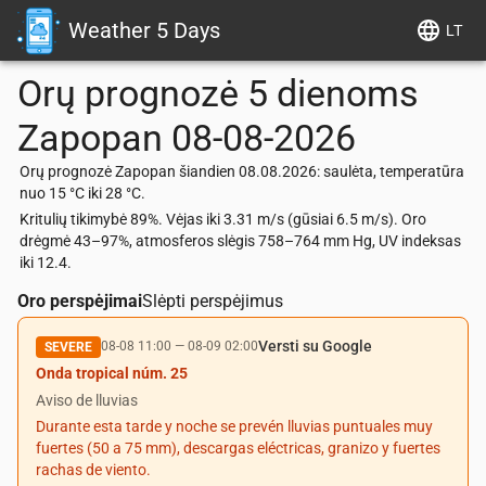
Weather 5 Days
LT
Orų prognozė 5 dienoms
Zapopan
08-08-2026
Orų prognozė Zapopan šiandien 08.08.2026: saulėta, temperatūra
nuo 15 °C iki 28 °C.
Kritulių tikimybė 89%. Vėjas iki 3.31 m/s (gūsiai 6.5 m/s). Oro
drėgmė 43–97%, atmosferos slėgis 758–764 mm Hg, UV indeksas
iki 12.4.
Oro perspėjimai
Slėpti perspėjimus
Versti su Google
08-08 11:00
—
08-09 02:00
SEVERE
Onda tropical núm. 25
Aviso de lluvias
Durante esta tarde y noche se prevén lluvias puntuales muy
fuertes (50 a 75 mm), descargas eléctricas, granizo y fuertes
rachas de viento.