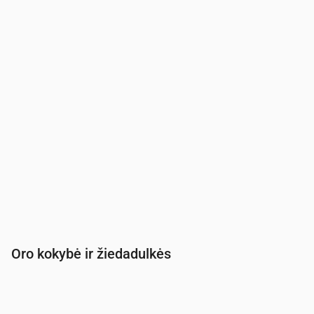
UV indeksas
0
0
0
0
0
0
0
0
Oro kokybė ir žiedadulkės
Laikas
00:00
01:00
02:00
03:00
04:00
05:00