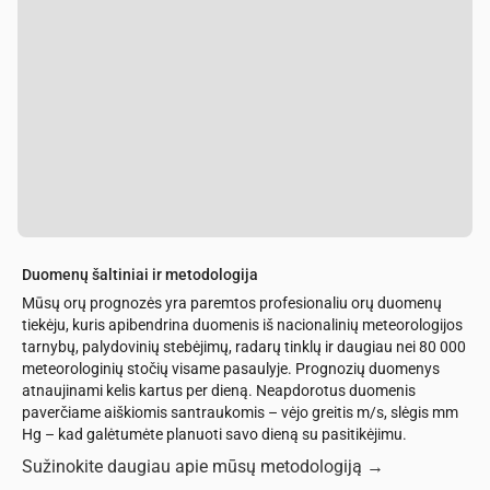
Duomenų šaltiniai ir metodologija
Mūsų orų prognozės yra paremtos profesionaliu orų duomenų
tiekėju, kuris apibendrina duomenis iš nacionalinių meteorologijos
tarnybų, palydovinių stebėjimų, radarų tinklų ir daugiau nei 80 000
meteorologinių stočių visame pasaulyje. Prognozių duomenys
atnaujinami kelis kartus per dieną. Neapdorotus duomenis
paverčiame aiškiomis santraukomis – vėjo greitis m/s, slėgis mm
Hg – kad galėtumėte planuoti savo dieną su pasitikėjimu.
Sužinokite daugiau apie mūsų metodologiją
→