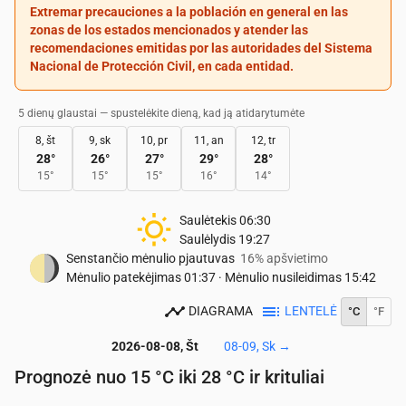
Extremar precauciones a la población en general en las
zonas de los estados mencionados y atender las
recomendaciones emitidas por las autoridades del Sistema
Nacional de Protección Civil, en cada entidad.
5 dienų glaustai — spustelėkite dieną, kad ją atidarytumėte
8, št
9, sk
10, pr
11, an
12, tr
28
°
26
°
27
°
29
°
28
°
15
°
15
°
15
°
16
°
14
°
Saulėtekis
06:30
Saulėlydis
19:27
Senstančio mėnulio pjautuvas
16% apšvietimo
Mėnulio patekėjimas
01:37
·
Mėnulio nusileidimas
15:42
DIAGRAMA
LENTELĖ
°C
°F
2026-08-08, Št
08-09, Sk
→
Prognozė nuo 15 °C iki 28 °C ir krituliai