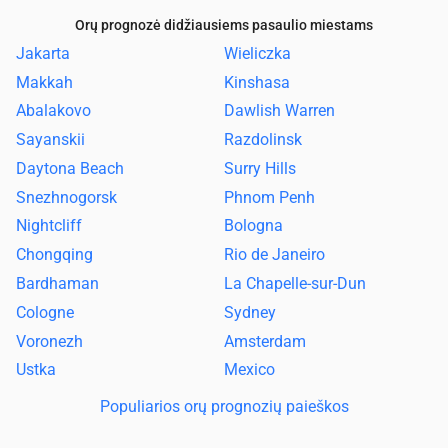
Orų prognozė didžiausiems pasaulio miestams
Jakarta
Wieliczka
Makkah
Kinshasa
Abalakovo
Dawlish Warren
Sayanskii
Razdolinsk
Daytona Beach
Surry Hills
Snezhnogorsk
Phnom Penh
Nightcliff
Bologna
Chongqing
Rio de Janeiro
Bardhaman
La Chapelle-sur-Dun
Cologne
Sydney
Voronezh
Amsterdam
Ustka
Mexico
Populiarios orų prognozių paieškos