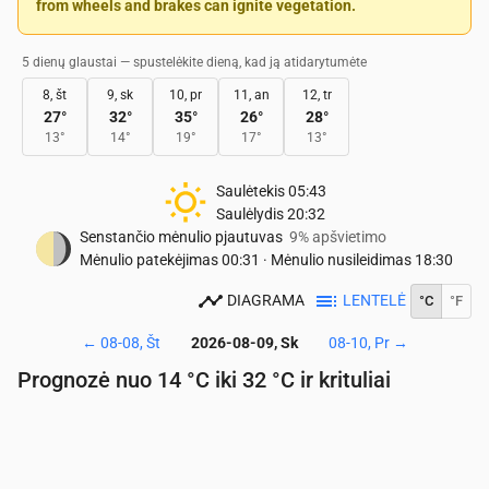
from wheels and brakes can ignite vegetation.
5 dienų glaustai — spustelėkite dieną, kad ją atidarytumėte
8, št
9, sk
10, pr
11, an
12, tr
27
°
32
°
35
°
26
°
28
°
13
°
14
°
19
°
17
°
13
°
Saulėtekis
05:43
Saulėlydis
20:32
Senstančio mėnulio pjautuvas
9% apšvietimo
Mėnulio patekėjimas
00:31
·
Mėnulio nusileidimas
18:30
DIAGRAMA
LENTELĖ
°C
°F
←
08-08, Št
2026-08-09, Sk
08-10, Pr
→
Prognozė nuo 14 °C iki 32 °C ir krituliai
Laikas
00:00
01:00
02:00
03:00
04:00
05:00
06:
Temperatūra
(°C)
17
16
16
15
15
14
14