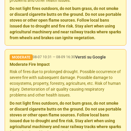
problems and other health issues.
Do not light fires outdoors, do not burn grass, do not smoke
or discard cigarette butts on the ground. Do not use portable
stoves or other open flame sources. Follow local bans
issued due to drought and fire risk. Stay alert when using
agricultural machinery and near railway tracks where sparks
from wheels and brakes can ignite vegetation.
Versti su Google
08-07 10:31
—
08-09 16:30
MODERATE
Moderate Fire Impact
Risk of fires due to prolonged drought. Possible occurrence of
severe fire with subsequent damage. Possible damage to
ecosystems, property, forestry, agriculture, etc. Risk of human
injury. Deterioration of air quality causing respiratory
problems and other health issues.
Do not light fires outdoors, do not burn grass, do not smoke
or discard cigarette butts on the ground. Do not use portable
stoves or other open flame sources. Follow local bans
issued due to drought and fire risk. Stay alert when using
agricultural machinery and near railway tracks where sparks