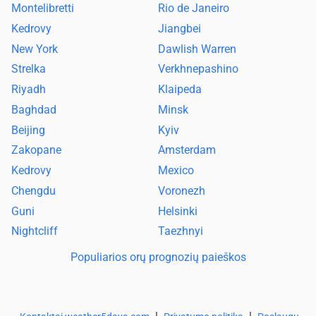
Montelibretti
Rio de Janeiro
Kedrovy
Jiangbei
New York
Dawlish Warren
Strelka
Verkhnepashino
Riyadh
Klaipeda
Baghdad
Minsk
Beijing
Kyiv
Zakopane
Amsterdam
Kedrovy
Mexico
Chengdu
Voronezh
Guni
Helsinki
Nightcliff
Taezhnyi
Populiarios orų prognozių paieškos