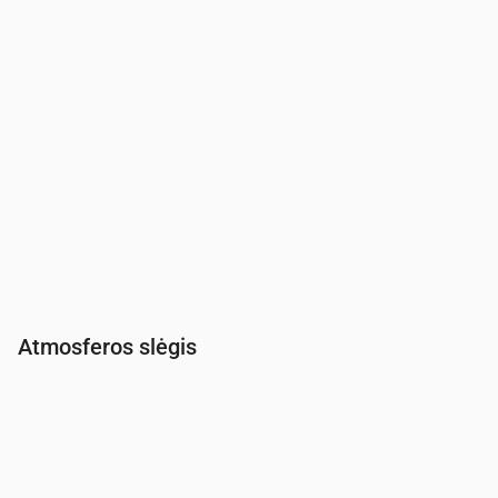
Atmosferos slėgis
Laikas
00:00
01:00
02:00
03:00
04:00
05:00
06:00
Slėgis
(mm Hg)
766
766
766
766
766
766
766