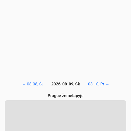
NO₂
(µg/m³)
4.6
4.9
5
4.8
4.9
5.9
SO₂
(µg/m³)
1
1
0.9
0.9
0.7
0.6
CO
(µg/m³)
141
140
141
144
144
144
←
08-08, Št
2026-08-09, Sk
08-10, Pr
→
Prague žemėlapyje