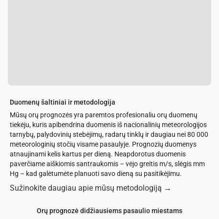
Duomenų šaltiniai ir metodologija
Mūsų orų prognozės yra paremtos profesionaliu orų duomenų
tiekėju, kuris apibendrina duomenis iš nacionalinių meteorologijos
tarnybų, palydovinių stebėjimų, radarų tinklų ir daugiau nei 80 000
meteorologinių stočių visame pasaulyje. Prognozių duomenys
atnaujinami kelis kartus per dieną. Neapdorotus duomenis
paverčiame aiškiomis santraukomis – vėjo greitis m/s, slėgis mm
Hg – kad galėtumėte planuoti savo dieną su pasitikėjimu.
Sužinokite daugiau apie mūsų metodologiją
→
Orų prognozė didžiausiems pasaulio miestams