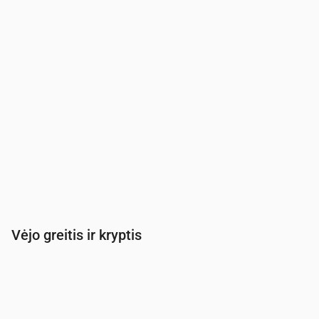
Lietaus tikimybė
(%)
4
4
4
5
5
6
6
Vėjo greitis ir kryptis
Laikas
00:00
01:00
02:00
03:00
04:00
Vėjas
(m/s)
2.69
2
1.61
1.39
1.11
Vėjo gūsis
(m/s)
5.67
4.19
3.36
2.94
2.31