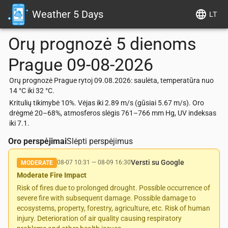
Weather 5 Days
LT
Orų prognozė 5 dienoms
Prague
09-08-2026
Orų prognozė Prague rytoj 09.08.2026: saulėta, temperatūra nuo
14 °C iki 32 °C.
Kritulių tikimybė 10%. Vėjas iki 2.89 m/s (gūsiai 5.67 m/s). Oro
drėgmė 20–68%, atmosferos slėgis 761–766 mm Hg, UV indeksas
iki 7.1.
Oro perspėjimai
Slėpti perspėjimus
Versti su Google
08-07 10:31
—
08-09 16:30
MODERATE
Moderate Fire Impact
Risk of fires due to prolonged drought. Possible occurrence of
severe fire with subsequent damage. Possible damage to
ecosystems, property, forestry, agriculture, etc. Risk of human
injury. Deterioration of air quality causing respiratory