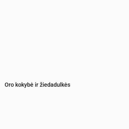
Oro kokybė ir žiedadulkės
Laikas
00:00
01:00
02:00
03:00
04:00
05:00
PM2.5
(µg/m³)
5.8
6
5.9
6
6.2
6.7
PM10
(µg/m³)
9
9.4
9.6
10
9.8
9.8
Ozonas (O₃)
(µg/m³)
69
67
60
55
53
54