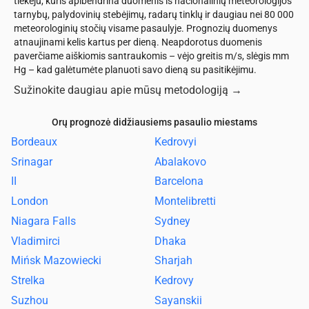
tiekėju, kuris apibendrina duomenis iš nacionalinių meteorologijos
tarnybų, palydovinių stebėjimų, radarų tinklų ir daugiau nei 80 000
meteorologinių stočių visame pasaulyje. Prognozių duomenys
atnaujinami kelis kartus per dieną. Neapdorotus duomenis
paverčiame aiškiomis santraukomis – vėjo greitis m/s, slėgis mm
Hg – kad galėtumėte planuoti savo dieną su pasitikėjimu.
Sužinokite daugiau apie mūsų metodologiją
→
Orų prognozė didžiausiems pasaulio miestams
Bordeaux
Kedrovyi
Srinagar
Abalakovo
II
Barcelona
London
Montelibretti
Niagara Falls
Sydney
Vladimirci
Dhaka
Mińsk Mazowiecki
Sharjah
Strelka
Kedrovy
Suzhou
Sayanskii