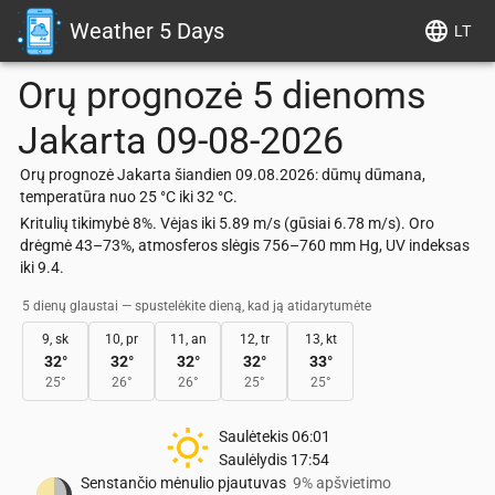
Weather 5 Days
LT
Orų prognozė 5 dienoms
Jakarta
09-08-2026
Orų prognozė Jakarta šiandien 09.08.2026: dūmų dūmana,
temperatūra nuo 25 °C iki 32 °C.
Kritulių tikimybė 8%. Vėjas iki 5.89 m/s (gūsiai 6.78 m/s). Oro
drėgmė 43–73%, atmosferos slėgis 756–760 mm Hg, UV indeksas
iki 9.4.
5 dienų glaustai — spustelėkite dieną, kad ją atidarytumėte
9, sk
10, pr
11, an
12, tr
13, kt
32
°
32
°
32
°
32
°
33
°
25
°
26
°
26
°
25
°
25
°
Saulėtekis
06:01
Saulėlydis
17:54
Senstančio mėnulio pjautuvas
9% apšvietimo