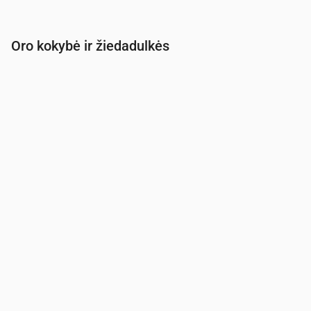
Oro kokybė ir žiedadulkės
Laikas
00:00
01:00
02:00
03:00
04:00
05:00
PM2.5
(µg/m³)
130.9
132.2
128.5
125.7
120.6
115.7
PM10
(µg/m³)
132.7
134.1
129.9
127.1
121.5
116.4
Ozonas (O₃)
(µg/m³)
14
7
3
1
0
0
NO₂
(µg/m³)
87.3
87.5
85.1
80.8
76
71.1
SO₂
(µg/m³)
42
39.9
38.9
38.6
39.5
41.7
CO
(µg/m³)
1538
1648
1699
1736
1846
2163