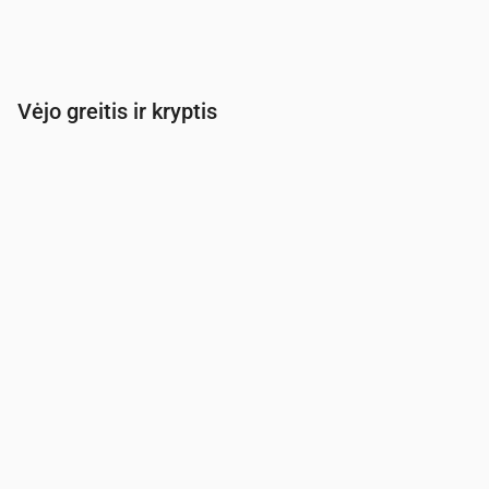
Vėjo greitis ir kryptis
Laikas
00:00
01:00
02:00
03:00
04:00
05:
Vėjas
(m/s)
2.31
2.11
2.39
2
1.81
1.81
Vėjo gūsis
(m/s)
3.08
2.86
3.28
2.72
2.47
2.5
Vėjo kryptis
(°)
R 84°
R 93°
R 99°
RPR 110°
RPR 103°
R 82