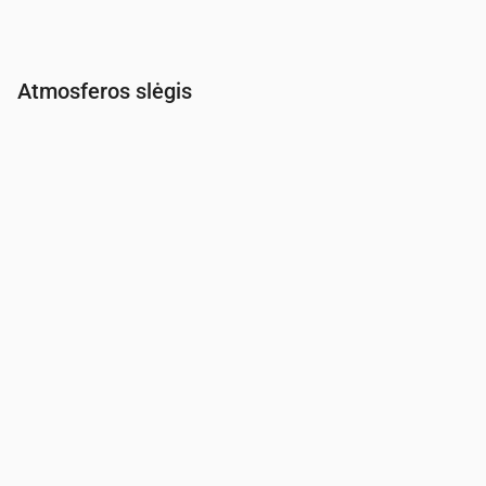
Atmosferos slėgis
Laikas
00:00
01:00
02:00
03:00
04:00
05:00
06:00
Slėgis
(mm Hg)
760
759
759
758
758
759
759