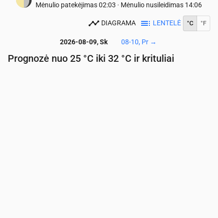
Mėnulio patekėjimas
02:03
·
Mėnulio nusileidimas
14:06
DIAGRAMA
LENTELĖ
°C
°F
2026-08-09, Sk
08-10, Pr
→
Prognozė nuo 25 °C iki 32 °C ir krituliai
Laikas
00:00
01:00
02:00
03:00
04:00
05:00
06:
Temperatūra
(°C)
27
26
26
26
26
26
25
Krituliai
(mm/val.)
0
0
0
0
0
0
0