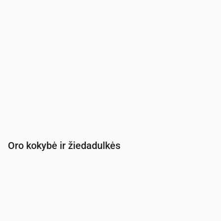
Oro kokybė ir žiedadulkės
Laikas
00:00
01:00
02:00
03:00
04:00
05:00
PM2.5
(µg/m³)
6.3
5.1
5
5
4.9
5.2
PM10
(µg/m³)
8.3
6.6
6.9
6.7
7.7
7.8
Ozonas (O₃)
(µg/m³)
80
74
69
65
62
62