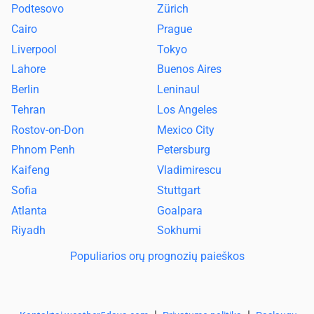
Podtesovo
Zürich
Cairo
Prague
Liverpool
Tokyo
Lahore
Buenos Aires
Berlin
Leninaul
Tehran
Los Angeles
Rostov-on-Don
Mexico City
Phnom Penh
Petersburg
Kaifeng
Vladimirescu
Sofia
Stuttgart
Atlanta
Goalpara
Riyadh
Sokhumi
Populiarios orų prognozių paieškos