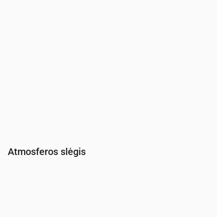
Atmosferos slėgis
Laikas
00:00
01:00
02:00
03:00
04:00
05:00
06:00
Slėgis
(mm Hg)
762
763
763
762
763
763
764