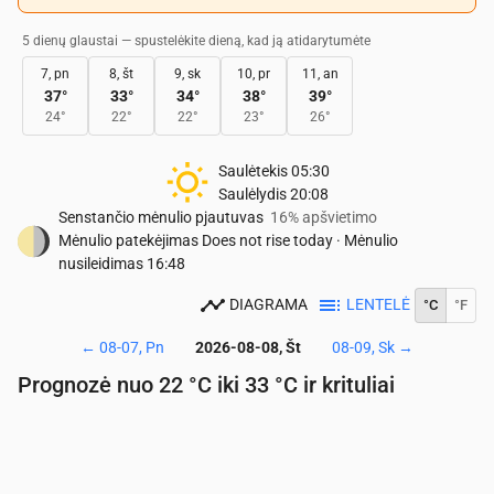
5 dienų glaustai — spustelėkite dieną, kad ją atidarytumėte
7, pn
8, št
9, sk
10, pr
11, an
37
°
33
°
34
°
38
°
39
°
24
°
22
°
22
°
23
°
26
°
Saulėtekis
05:30
Saulėlydis
20:08
Senstančio mėnulio pjautuvas
16% apšvietimo
Mėnulio patekėjimas
Does not rise today
·
Mėnulio
nusileidimas
16:48
DIAGRAMA
LENTELĖ
°C
°F
←
08-07, Pn
2026-08-08, Št
08-09, Sk
→
Prognozė nuo 22 °C iki 33 °C ir krituliai
Laikas
00:00
01:00
02:00
03:00
04:00
05:00
06:
Temperatūra
(°C)
23
23
23
23
22
22
22