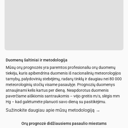
Duomenų šaltiniai ir metodologija
Mūsų orų prognozės yra paremtos profesionaliu orų duomenų
tiekėju, kuris apibendrina duomenis iš nacionalinių meteorologijos
tarnybų, palydovinių stebėjimų, radarų tinklų ir daugiau nei 80 000
meteorologinių stočių visame pasaulyje. Prognozių duomenys
atnaujinami kelis kartus per dieną. Neapdorotus duomenis
paverčiame aiškiomis santraukomis – vėjo greitis m/s, slėgis mm
Hg – kad galėtumėte planuoti savo dieną su pasitikėjimu.
Sužinokite daugiau apie mūsų metodologiją
→
Orų prognozė didžiausiems pasaulio miestams