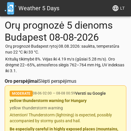
Weather 5 Days
LT
Orų prognozė 5 dienoms
Budapest
08-08-2026
Orų prognozė Budapest rytoj 08.08.2026: saulėta, temperatūra
nuo 22 °C iki 33 °C.
Kritulių tikimybė 8%. Vėjas iki 4.19 m/s (gūsiai 5.28 m/s). Oro
drėgmė 22–65%, atmosferos slėgis 762–764 mm Hg, UV indeksas
iki 3.1.
Oro perspėjimai
Slėpti perspėjimus
Versti su Google
08-06 02:00
—
08-08 00:59
MODERATE
yellow thunderstorm warning for Hungary
yellow thunderstorm warning
Attention! Thunderstorm (lightning) is expected, possibly
accompanied by stormy gusts and hail.
Be especially careful in highly exposed places (mountains,