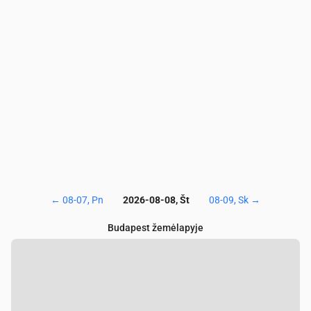
NO₂
(µg/m³)
5.9
4.7
4.5
4.3
4.3
4.5
SO₂
(µg/m³)
0.3
0.2
0.3
0.3
0.4
0.4
CO
(µg/m³)
164
161
157
150
147
145
←
08-07, Pn
2026-08-08, Št
08-09, Sk
→
Budapest žemėlapyje