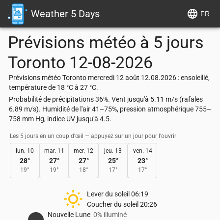
Weather 5 Days
FR
Prévisions météo à 5 jours
Toronto
12-08-2026
Prévisions météo Toronto mercredi 12 août 12.08.2026 : ensoleillé,
température de 18 °C à 27 °C.
Probabilité de précipitations 36%. Vent jusqu'à 5.11 m/s (rafales
6.89 m/s). Humidité de l'air 41–75%, pression atmosphérique 755–
758 mm Hg, indice UV jusqu'à 4.5.
Les 5 jours en un coup d'œil — appuyez sur un jour pour l'ouvrir
lun. 10
mar. 11
mer. 12
jeu. 13
ven. 14
28
°
27
°
27
°
25
°
23
°
19
°
19
°
18
°
17
°
17
°
Lever du soleil
06:19
Coucher du soleil
20:26
Nouvelle Lune
0% illuminé