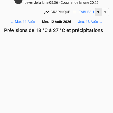
Lever de la lune
05:36
·
Coucher de la lune
20:26
GRAPHIQUE
TABLEAU
°C
°F
←
Mar. 11 Août
Mer. 12 Août 2026
Jeu. 13 Août
→
Prévisions de 18 °C à 27 °C et précipitations
Heure
00:00
01:00
02:00
03:00
04:00
05:00
Température
(°C)
21
20
20
19
19
18
Précipitations
(mm/h)
0
0
0
0
0
0