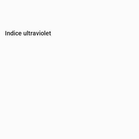
Indice ultraviolet
Heure
00:00
01:00
02:00
03:00
04:00
05:00
06:00
07:00
Indice UV
0
0
0
0
0
0
0
0