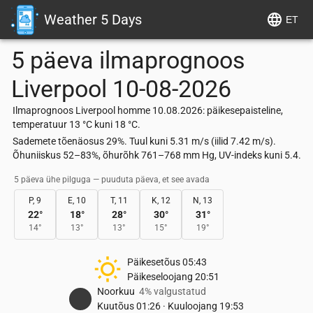
Weather 5 Days
ET
5 päeva ilmaprognoos
Liverpool
10-08-2026
Ilmaprognoos Liverpool homme 10.08.2026: päikesepaisteline,
temperatuur 13 °C kuni 18 °C.
Sademete tõenäosus 29%. Tuul kuni 5.31 m/s (iilid 7.42 m/s).
Õhuniiskus 52–83%, õhurõhk 761–768 mm Hg, UV-indeks kuni 5.4.
5 päeva ühe pilguga — puuduta päeva, et see avada
P, 9
E, 10
T, 11
K, 12
N, 13
22
°
18
°
28
°
30
°
31
°
14
°
13
°
13
°
15
°
19
°
Päikesetõus
05:43
Päikeseloojang
20:51
Noorkuu
4% valgustatud
Kuutõus
01:26
·
Kuuloojang
19:53