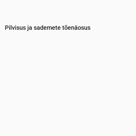
Pilvisus ja sademete tõenäosus
Aeg
00:00
01:00
02:00
03:00
04:00
05:00
Pilvisus
(%)
100
80
10
12
17
25
Vihma tõenäosus
(%)
29
17
7
8
10
10