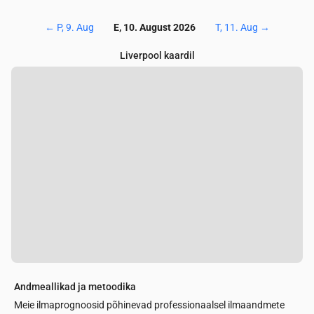
←
P, 9. Aug
E, 10. August 2026
T, 11. Aug
→
Liverpool kaardil
Andmeallikad ja metoodika
Meie ilmaprognoosid põhinevad professionaalsel ilmaandmete