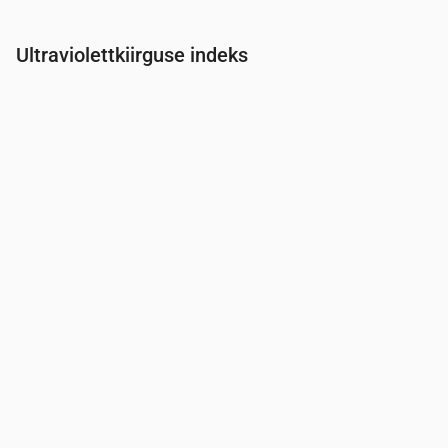
Ultraviolettkiirguse indeks
Aeg
00:00
01:00
02:00
03:00
04:00
05:00
06:00
07:0
UV-indeks
0
0
0
0
0
0
0
0.2