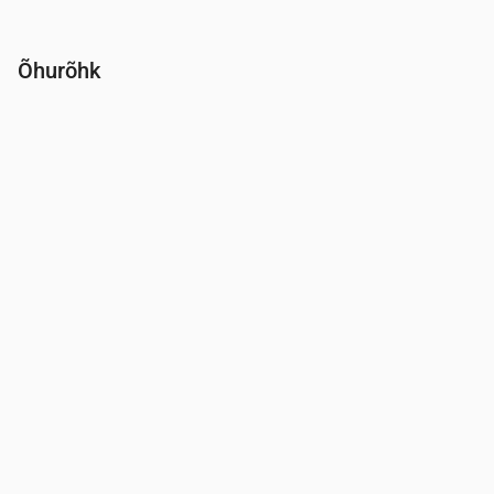
Õhurõhk
Aeg
00:00
01:00
02:00
03:00
04:00
05:00
06:00
Rõhk
(mm Hg)
761
762
762
763
763
764
764