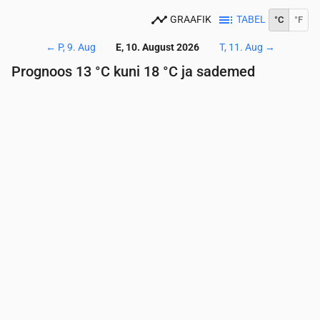
GRAAFIK
TABEL
°C
°F
←
P, 9. Aug
E, 10. August 2026
T, 11. Aug
→
Prognoos 13 °C kuni 18 °C ja sademed
Aeg
00:00
01:00
02:00
03:00
04:00
05:00
06:
Temperatuur
(°C)
15
15
15
14
14
13
13
Sademed
(mm/h)
0.04
0
0
0
0
0
0