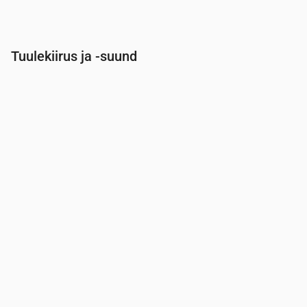
Tuulekiirus ja -suund
Aeg
00:00
01:00
02:00
03:00
04:00
Tuul
(m/s)
5.31
5.31
5
4.61
4.39
Tuuleiil
(m/s)
7.22
7.42
7.31
7.28
7.36
Tuule suund
(°)
NW 326°
NW 320°
NW 322°
NW 320°
NW 31