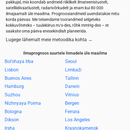
pakkujal, mis koondab andmeid riiklikelt ilmateenistustelt,
satelliidivaatlustelt, radarivõrkudelt ja enam kui 80 000
ilmajaamalt üle maailma. Prognoosiandmeid uuendatakse mitu
korda päevas. Me teisendame toorandmed selgeteks
kokkuvõteteks – tuulekiirus m/s-des, rõhk mmHg-des – et
saaksite oma päeva enesekindlalt planeerida.
Lugege lähemalt meie metoodika kohta
→
Ilmaprognoos suurtele linnadele üle maailma
Bol'shaya Irba
Seoul
Lisbon
Limbaži
Buenos Aires
Tallinn
Hamburg
Darwin
Suzhou
Vilnius
Nizhnyaya Poima
Bergen
Bologna
Ferrara
Dikson
Los Angeles
Irsha
Krasnokamensk