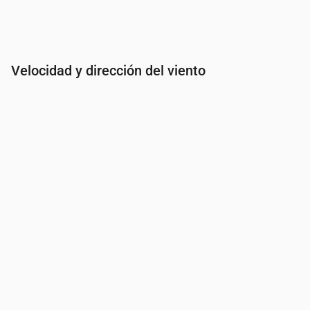
Velocidad y dirección del viento
Hora
00:00
01:00
02:00
03:00
04:0
Viento
(m/s)
1.11
1.31
1.19
1.11
1.19
Ráfaga de viento
(m/s)
1.81
2.19
2.03
1.81
2.08
Dirección del viento
(°)
NNE 24°
NE 45°
ENE 62°
E 101°
E 86