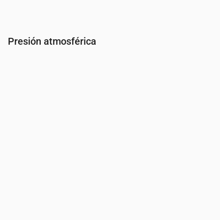
Presión atmosférica
Hora
00:00
01:00
02:00
03:00
04:00
05:00
06:0
Presión
(mm Hg)
753
753
753
753
754
754
755