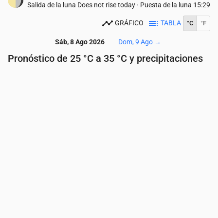
Salida de la luna
Does not rise today
·
Puesta de la luna
15:29
GRÁFICO
TABLA
°C
°F
Sáb, 8 Ago 2026
Dom, 9 Ago
→
Pronóstico de 25 °C a 35 °C y precipitaciones
Hora
00:00
01:00
02:00
03:00
04:00
05:
Temperatura
(°C)
31
31
30
30
29
28
Precipitaciones
(mm/h)
0
0
0
0
0.41
0