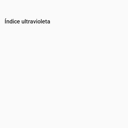
Índice ultravioleta
Hora
00:00
01:00
02:00
03:00
04:00
05:00
06:00
07:00
Índice UV
0
0
0
0
0
0
0
0.5