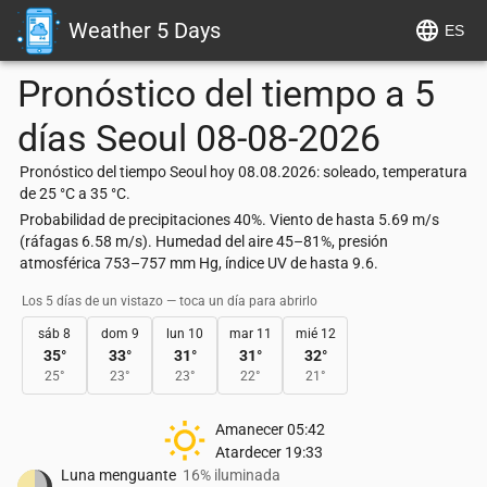
Weather 5 Days
ES
Pronóstico del tiempo a 5
días
Seoul
08-08-2026
Pronóstico del tiempo Seoul hoy 08.08.2026: soleado, temperatura
de 25 °C a 35 °C.
Probabilidad de precipitaciones 40%. Viento de hasta 5.69 m/s
(ráfagas 6.58 m/s). Humedad del aire 45–81%, presión
atmosférica 753–757 mm Hg, índice UV de hasta 9.6.
Los 5 días de un vistazo — toca un día para abrirlo
sáb 8
dom 9
lun 10
mar 11
mié 12
35
°
33
°
31
°
31
°
32
°
25
°
23
°
23
°
22
°
21
°
Amanecer
05:42
Atardecer
19:33
Luna menguante
16% iluminada