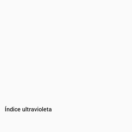
Presión
(mm Hg)
762
762
762
762
762
762
762
Índice ultravioleta
Hora
00:00
01:00
02:00
03:00
04:00
05:00
06:00
07:00