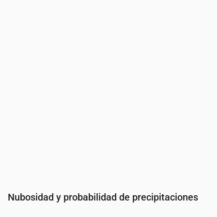
Hora
00:00
01:00
02:00
03:00
04:00
05:
Temperatura
(°C)
27
26
26
26
25
25
Precipitaciones
(mm/h)
0
0
0
0
0
0
Nubosidad y probabilidad de precipitaciones