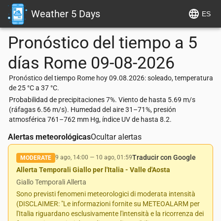
Weather 5 Days
ES
Pronóstico del tiempo a 5
días
Rome
09-08-2026
Pronóstico del tiempo Rome hoy 09.08.2026: soleado, temperatura
de 25 °C a 37 °C.
Probabilidad de precipitaciones 7%. Viento de hasta 5.69 m/s
(ráfagas 6.56 m/s). Humedad del aire 31–71%, presión
atmosférica 761–762 mm Hg, índice UV de hasta 8.2.
Alertas meteorológicas
Ocultar alertas
Traducir con Google
9 ago, 14:00
—
10 ago, 01:59
MODERATE
Allerta Temporali Giallo per l'Italia - Valle d'Aosta
Giallo Temporali Allerta
Sono previsti fenomeni meteorologici di moderata intensità
(DISCLAIMER: "Le informazioni fornite su METEOALARM per
l'Italia riguardano esclusivamente l'intensità e la ricorrenza dei