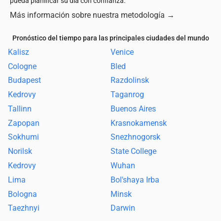
pueda planificar su día con confianza.
Más información sobre nuestra metodología
→
Pronóstico del tiempo para las principales ciudades del mundo
Kalisz
Venice
Cologne
Bled
Budapest
Razdolinsk
Kedrovy
Taganrog
Tallinn
Buenos Aires
Zapopan
Krasnokamensk
Sokhumi
Snezhnogorsk
Norilsk
State College
Kedrovy
Wuhan
Lima
Bol'shaya Irba
Bologna
Minsk
Taezhnyi
Darwin