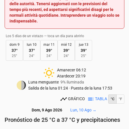
delle autorità. Tenersi aggiornati con le previsioni del
tempo più recenti, ed aspettarsi significativi disagi per le
normali attività quotidiane. Intraprendere un viaggio solo se
indispensabile.
Los 5 días de un vistazo — toca un día para abrirlo
dom 9
lun 10
mar 11
mié 12
jue 13
37
°
37
°
39
°
39
°
39
°
25
°
24
°
24
°
24
°
25
°
Amanecer
06:12
Atardecer
20:19
Luna menguante
9% iluminada
Salida de la luna
01:24
·
Puesta de la luna
17:53
GRÁFICO
TABLA
°C
°F
Dom, 9 Ago 2026
Lun, 10 Ago
→
Pronóstico de 25 °C a 37 °C y precipitaciones