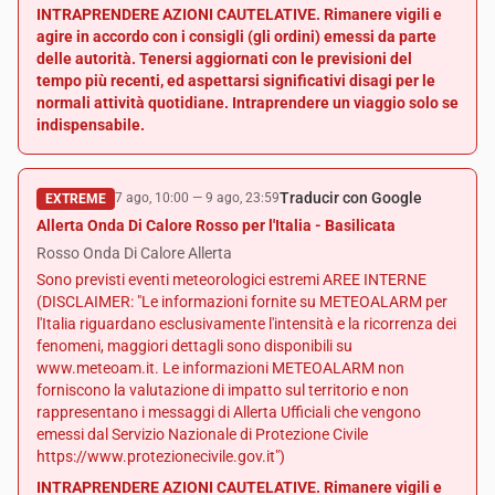
INTRAPRENDERE AZIONI CAUTELATIVE. Rimanere vigili e
agire in accordo con i consigli (gli ordini) emessi da parte
delle autorità. Tenersi aggiornati con le previsioni del
tempo più recenti, ed aspettarsi significativi disagi per le
normali attività quotidiane. Intraprendere un viaggio solo se
indispensabile.
Traducir con Google
7 ago, 10:00
—
9 ago, 23:59
EXTREME
Allerta Onda Di Calore Rosso per l'Italia - Basilicata
Rosso Onda Di Calore Allerta
Sono previsti eventi meteorologici estremi AREE INTERNE
(DISCLAIMER: "Le informazioni fornite su METEOALARM per
l'Italia riguardano esclusivamente l'intensità e la ricorrenza dei
fenomeni, maggiori dettagli sono disponibili su
www.meteoam.it. Le informazioni METEOALARM non
forniscono la valutazione di impatto sul territorio e non
rappresentano i messaggi di Allerta Ufficiali che vengono
emessi dal Servizio Nazionale di Protezione Civile
https://www.protezionecivile.gov.it")
INTRAPRENDERE AZIONI CAUTELATIVE. Rimanere vigili e